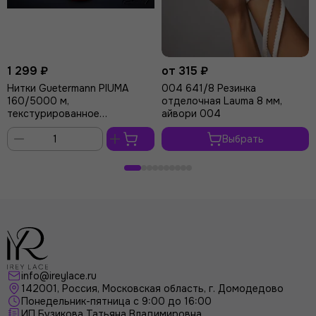
1 299 ₽
от 315 ₽
Нитки Guetermann PIUMA
004 641/8 Резинка
160/5000 м,
отделочная Lauma 8 мм,
текстурированное
айвори 004
микроволокно, айвори 004
Выбрать
В
корзину
info@ireylace.ru
142001
,
Россия
, Московская область, г.
Домодедово
Понедельник-пятница с 9:00 до 16:00
ИП Бузикова Татьяна Владимировна