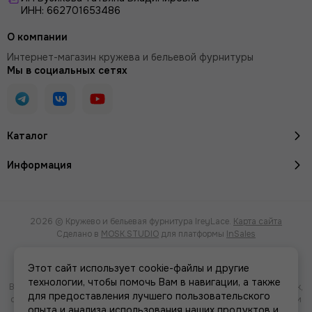
ИНН: 662701653486
О компании
Интернет-магазин кружева и бельевой фурнитуры
Мы в социальных сетях
Каталог
Информация
2026 © Кружево и бельевая фурнитура IreyLace.
Карта сайта
Сделано в
MOSK.STUDIO
для платформы
InSales
Этот сайт использует cookie-файлы и другие
технологии, чтобы помочь Вам в навигации, а также
Вся представленная на сайте информация, касающаяся характеристик,
для предоставления лучшего пользовательского
стоимости товаров и услуг, носит информационный характер и ни при
опыта и анализа использования наших продуктов и