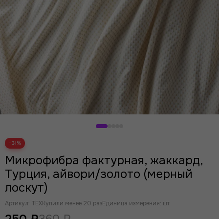
−31%
Микрофибра фактурная, жаккард,
Турция, айвори/золото (мерный
лоскут)
Артикул:
TEX
Купили менее 20 раз
Единица измерения: шт
250 ₽
360 ₽