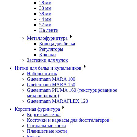
28 мм
33 мм
38 мм
44 мм
57 мм
На ленте
Металлофурнитура
Кольца для белья
Регуляторы
Крючки
Застежки для чулок
Нитки для белья и купальников
Наборы ниток
Guetermann MARA 100
Guetermann MARA 150
Guetermann PIUMA 160 (текстурированное
микроволокно)
Guetermann MARAFLEX 120
Корсетная фурнитура
Корсетная сетка
Косточки и каркасы для бюстгальтеров
Спиральные кости
Планшетные кости
Бюски