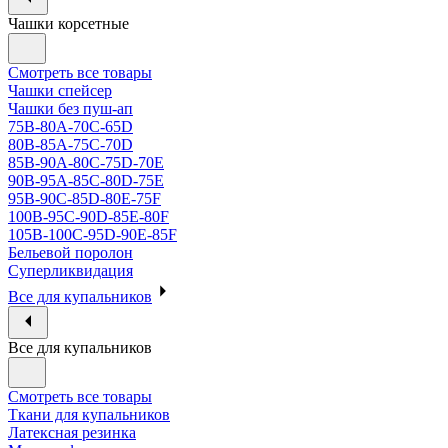
Чашки корсетные
Смотреть все товары
Чашки спейсер
Чашки без пуш-ап
75В-80А-70С-65D
80В-85А-75С-70D
85В-90А-80С-75D-70E
90B-95A-85C-80D-75E
95B-90C-85D-80E-75F
100B-95C-90D-85E-80F
105B-100C-95D-90E-85F
Бельевой поролон
Суперликвидация
Все для купальников
Все для купальников
Смотреть все товары
Ткани для купальников
Латексная резинка