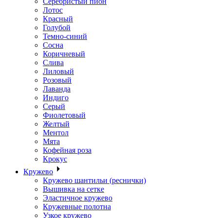
Серебристый пион
Лотос
Красный
Голубой
Темно-синий
Сосна
Коричневый
Слива
Лиловый
Розовый
Лаванда
Индиго
Серый
Фиолетовый
Желтый
Ментол
Мята
Кофейная роза
Крокус
Кружево
Кружево шантильи (реснички)
Вышивка на сетке
Эластичное кружево
Кружевные полотна
Узкое кружево