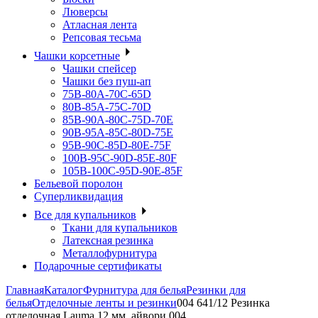
Люверсы
Атласная лента
Репсовая тесьма
Чашки корсетные
Чашки спейсер
Чашки без пуш-ап
75В-80А-70С-65D
80В-85А-75С-70D
85В-90А-80С-75D-70E
90B-95A-85C-80D-75E
95B-90C-85D-80E-75F
100B-95C-90D-85E-80F
105B-100C-95D-90E-85F
Бельевой поролон
Суперликвидация
Все для купальников
Ткани для купальников
Латексная резинка
Металлофурнитура
Подарочные сертификаты
Главная
Каталог
Фурнитура для белья
Резинки для
белья
Отделочные ленты и резинки
004 641/12 Резинка
отделочная Lauma 12 мм, айвори 004