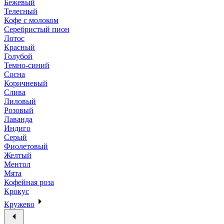
Бежевый
Телесный
Кофе с молоком
Серебристый пион
Лотос
Красный
Голубой
Темно-синий
Сосна
Коричневый
Слива
Лиловый
Розовый
Лаванда
Индиго
Серый
Фиолетовый
Желтый
Ментол
Мята
Кофейная роза
Крокус
Кружево