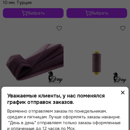
10 мм, Турция
Выбрать
Выбрать
Уважаемые клиенты, у нас поменялся
график отправок заказов.
799 ₽
359 ₽
Временно отправляем заказы по понедельникам,
средам и пятницам. Лучше оформлять заказы накануне.
Неэластичная сетка Lauma,
Нитки Guetermann MARA
арт.387, крокус 1071
150/1000 м, крокус
"День в день" отправляем только заказы оформленные
и оплаченные до 12 часов по Мск.