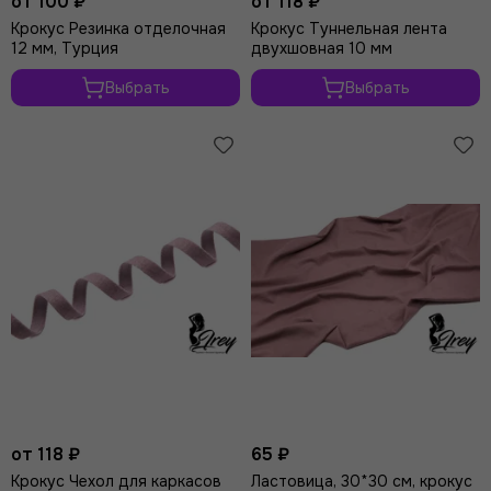
от 100 ₽
от 118 ₽
Розовый
Крокус Резинка отделочная
Крокус Туннельная лента
Лаванда
12 мм, Турция
двухшовная 10 мм
Индиго
Выбрать
Выбрать
Серый
Фиолетовый
Желтый
Ментол
Мята
Кофейная роза
Крокус
от 118 ₽
65 ₽
Крокус Чехол для каркасов
Ластовица, 30*30 см, крокус