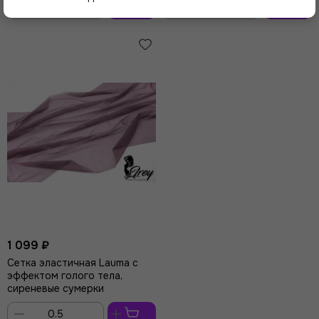
В
В
корзину
корзину
1 099 ₽
Сетка эластичная Lauma с
эффектом голого тела,
сиреневые сумерки