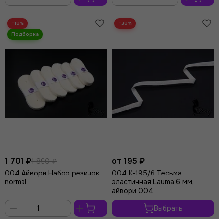
В
В
корзину
корзину
−10%
−30%
1 701 ₽
от 195 ₽
1 890 ₽
004 Айвори Набор резинок
004 К-195/6 Тесьма
normal
эластичная Lauma 6 мм,
айвори 004
Выбрать