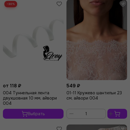
−30%
от 118 ₽
549 ₽
004 Туннельная лента
01-11 Кружево шантильи 23
двухшовная 10 мм, айвори
см, айвори 004
004
Выбрать
В
корзину