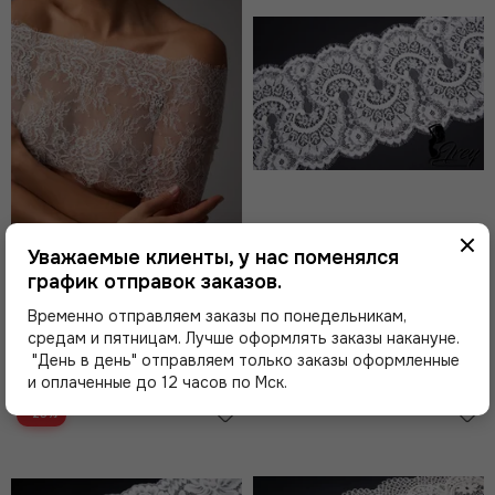
Уважаемые клиенты, у нас поменялся
599 ₽
499 ₽
график отправок заказов.
01-53 Кружево шантильи 23
01-62 Кружево шантильи 22
см, айвори 004
см, айвори
Временно отправляем заказы по понедельникам,
средам и пятницам. Лучше оформлять заказы накануне.
"День в день" отправляем только заказы оформленные
и оплаченные до 12 часов по Мск.
В
В
корзину
корзину
−25%