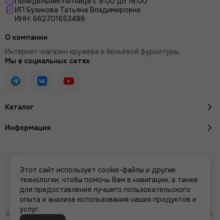
Понедельник-пятница с 9:00 до 16:00
ИП Бузикова Татьяна Владимировна
ИНН: 662701653486
О компании
Интернет-магазин кружева и бельевой фурнитуры
Мы в социальных сетях
Каталог
Информация
2026 © Кружево и бельевая фурнитура IreyLace.
Карта сайта
Этот сайт использует cookie-файлы и другие
Сделано в
MOSK.STUDIO
для платформы
InSales
технологии, чтобы помочь Вам в навигации, а также
для предоставления лучшего пользовательского
опыта и анализа использования наших продуктов и
услуг.
Вся представленная на сайте информация, касающаяся характеристик,