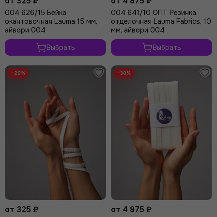
от 325 ₽
от 4 875 ₽
Розовый
004 626/15 Бейка
004 641/10 ОПТ Резинка
Лаванда
окантовочная Lauma 15 мм,
отделочная Lauma Fabrics, 10
айвори 004
мм, айвори 004
Индиго
Серый
Выбрать
Выбрать
Фиолетовый
Желтый
−20%
−30%
Ментол
Мята
Кофейная роза
Крокус
от 325 ₽
от 4 875 ₽