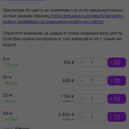
Претензии по цвету не принимаются, если предварительно
не был заказан образец
https://ireylace.ru/product/obrazets-
lyuboy-rezinkilenty-iz-regulyarnoy-palitry-pri-nalichii
Обратите внимание на цифры в конце названия (код цвета).
Если Вам нужны материалы в тон, выбирайте их с таким же
кодом.
5 м
315 ₽
25 упак
10 м
630 ₽
15 упак
20 м
1 134 ₽
11 упак
1 260 ₽
50 м
2 520 ₽
10 упак
3 150 ₽
Цвет
:
Айвори