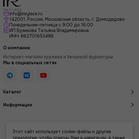
info@ireylace.ru
142001
,
Россия
, Московская область, г.
Домодедово
Понедельник-пятница с 9:00 до 16:00
ИП Бузикова Татьяна Владимировна
ИНН: 662701653486
О компании
Интернет-магазин кружева и бельевой фурнитуры
Мы в социальных сетях
Каталог
Информация
2026 © Кружево и бельевая фурнитура IreyLace.
Карта сайта
Этот сайт использует cookie-файлы и другие
Сделано в
MOSK.STUDIO
для платформы
InSales
технологии, чтобы помочь Вам в навигации, а также