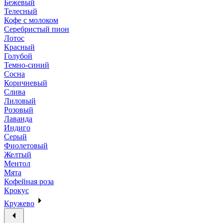
Бежевый
Телесный
Кофе с молоком
Серебристый пион
Лотос
Красный
Голубой
Темно-синий
Сосна
Коричневый
Слива
Лиловый
Розовый
Лаванда
Индиго
Серый
Фиолетовый
Желтый
Ментол
Мята
Кофейная роза
Крокус
Кружево