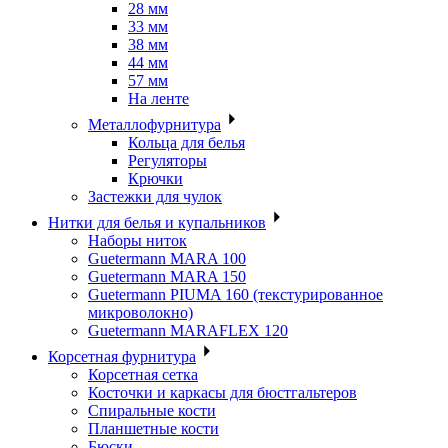
28 мм
33 мм
38 мм
44 мм
57 мм
На ленте
Металлофурнитура
Кольца для белья
Регуляторы
Крючки
Застежки для чулок
Нитки для белья и купальников
Наборы ниток
Guetermann MARA 100
Guetermann MARA 150
Guetermann PIUMA 160 (текстурированное
микроволокно)
Guetermann MARAFLEX 120
Корсетная фурнитура
Корсетная сетка
Косточки и каркасы для бюстгальтеров
Спиральные кости
Планшетные кости
Бюски