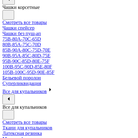
Чашки корсетные
Смотреть все товары
Чашки спейсер
Чашки без пуш-ап
75В-80А-70С-65D
80В-85А-75С-70D
85В-90А-80С-75D-70E
90B-95A-85C-80D-75E
95B-90C-85D-80E-75F
100B-95C-90D-85E-80F
105B-100C-95D-90E-85F
Бельевой поролон
Суперликвидация
Все для купальников
Все для купальников
Смотреть все товары
Ткани для купальников
Латексная резинка