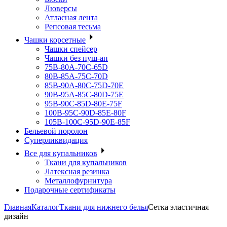
Люверсы
Атласная лента
Репсовая тесьма
Чашки корсетные
Чашки спейсер
Чашки без пуш-ап
75В-80А-70С-65D
80В-85А-75С-70D
85В-90А-80С-75D-70E
90B-95A-85C-80D-75E
95B-90C-85D-80E-75F
100B-95C-90D-85E-80F
105B-100C-95D-90E-85F
Бельевой поролон
Суперликвидация
Все для купальников
Ткани для купальников
Латексная резинка
Металлофурнитура
Подарочные сертификаты
Главная
Каталог
Ткани для нижнего белья
Сетка эластичная
дизайн