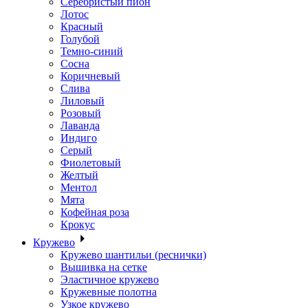
Серебристый пион
Лотос
Красный
Голубой
Темно-синий
Сосна
Коричневый
Слива
Лиловый
Розовый
Лаванда
Индиго
Серый
Фиолетовый
Желтый
Ментол
Мята
Кофейная роза
Крокус
Кружево
Кружево шантильи (реснички)
Вышивка на сетке
Эластичное кружево
Кружевные полотна
Узкое кружево