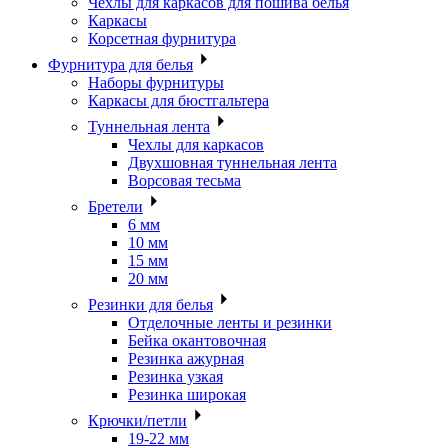
Чехлы для каркасов для пошива белья
Каркасы
Корсетная фурнитура
Фурнитура для белья
Наборы фурнитуры
Каркасы для бюстгальтера
Туннельная лента
Чехлы для каркасов
Двухшовная туннельная лента
Ворсовая тесьма
Бретели
6 мм
10 мм
15 мм
20 мм
Резинки для белья
Отделочные ленты и резинки
Бейка окантовочная
Резинка ажурная
Резинка узкая
Резинка широкая
Крючки/петли
19-22 мм