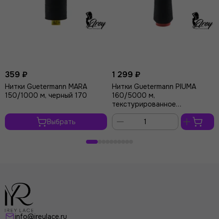
359 ₽
1 299 ₽
Нитки Guetermann MARA
Нитки Guetermann PIUMA
150/1000 м, черный 170
160/5000 м,
текстурированное
микроволокно, черный 170
Выбрать
В
корзину
info@ireylace.ru