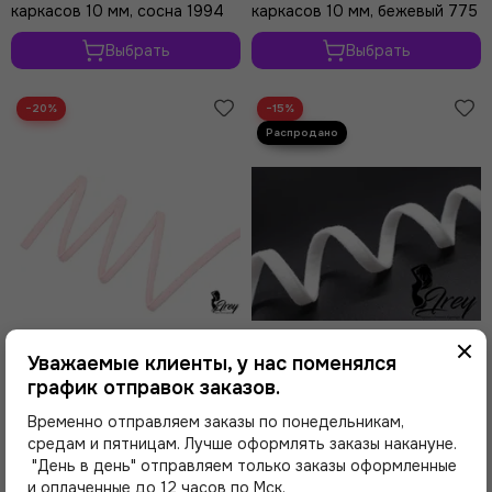
каркасов 10 мм, сосна 1994
каркасов 10 мм, бежевый 775
Выбрать
Выбрать
−20%
−15%
Уважаемые клиенты, у нас поменялся
график отправок заказов.
от 130 ₽
от 140 ₽
Временно отправляем заказы по понедельникам,
средам и пятницам. Лучше оформлять заказы накануне.
906 Ворсовая тесьма для
001 Ворсовая тесьма для
каркасов 10 мм, пастельно-
каркасов 10 мм, белый 001
"День в день" отправляем только заказы оформленные
розовый 906
и оплаченные до 12 часов по Мск.