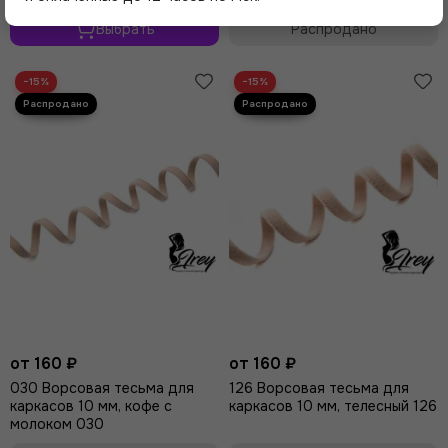
Выбрать
Распродано
−15%
−15%
от 160 ₽
от 160 ₽
030 Ворсовая тесьма для
126 Ворсовая тесьма для
каркасов 10 мм, кофе с
каркасов 10 мм, телесный 126
молоком 030