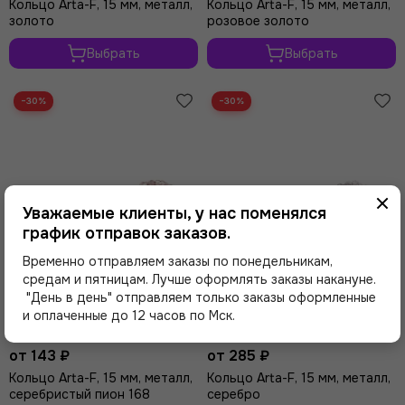
Кольцо Arta-F, 15 мм, металл,
Кольцо Arta-F, 15 мм, металл,
золото
розовое золото
Выбрать
Выбрать
−30%
−30%
Уважаемые клиенты, у нас поменялся
график отправок заказов.
Временно отправляем заказы по понедельникам,
средам и пятницам. Лучше оформлять заказы накануне.
"День в день" отправляем только заказы оформленные
и оплаченные до 12 часов по Мск.
от 143 ₽
от 285 ₽
Кольцо Arta-F, 15 мм, металл,
Кольцо Arta-F, 15 мм, металл,
серебристый пион 168
серебро