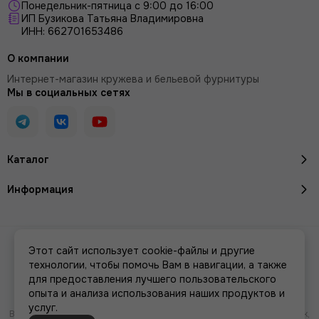
Понедельник-пятница с 9:00 до 16:00
ИП Бузикова Татьяна Владимировна
ИНН: 662701653486
О компании
Интернет-магазин кружева и бельевой фурнитуры
Мы в социальных сетях
Каталог
Информация
2026 © Кружево и бельевая фурнитура IreyLace.
Карта сайта
Этот сайт использует cookie-файлы и другие
Сделано в
MOSK.STUDIO
для платформы
InSales
технологии, чтобы помочь Вам в навигации, а также
для предоставления лучшего пользовательского
опыта и анализа использования наших продуктов и
услуг.
Вся представленная на сайте информация, касающаяся характеристик,