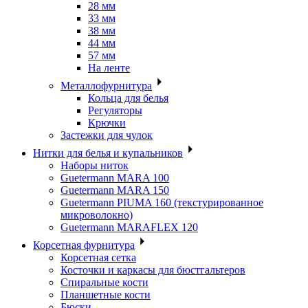
28 мм
33 мм
38 мм
44 мм
57 мм
На ленте
Металлофурнитура
Кольца для белья
Регуляторы
Крючки
Застежки для чулок
Нитки для белья и купальников
Наборы ниток
Guetermann MARA 100
Guetermann MARA 150
Guetermann PIUMA 160 (текстурированное
микроволокно)
Guetermann MARAFLEX 120
Корсетная фурнитура
Корсетная сетка
Косточки и каркасы для бюстгальтеров
Спиральные кости
Планшетные кости
Бюски