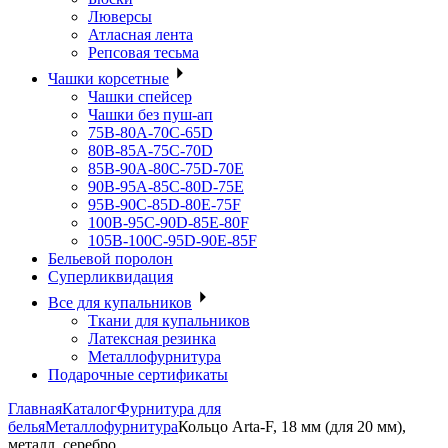
Люверсы
Атласная лента
Репсовая тесьма
Чашки корсетные
Чашки спейсер
Чашки без пуш-ап
75В-80А-70С-65D
80В-85А-75С-70D
85В-90А-80С-75D-70E
90B-95A-85C-80D-75E
95B-90C-85D-80E-75F
100B-95C-90D-85E-80F
105B-100C-95D-90E-85F
Бельевой поролон
Суперликвидация
Все для купальников
Ткани для купальников
Латексная резинка
Металлофурнитура
Подарочные сертификаты
Главная
Каталог
Фурнитура для
белья
Металлофурнитура
Кольцо Arta-F, 18 мм (для 20 мм),
металл, серебро