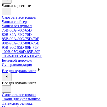
Чашки корсетные
Смотреть все товары
Чашки спейсер
Чашки без пуш-ап
75В-80А-70С-65D
80В-85А-75С-70D
85В-90А-80С-75D-70E
90B-95A-85C-80D-75E
95B-90C-85D-80E-75F
100B-95C-90D-85E-80F
105B-100C-95D-90E-85F
Бельевой поролон
Суперликвидация
Все для купальников
Все для купальников
Смотреть все товары
Ткани для купальников
Латексная резинка