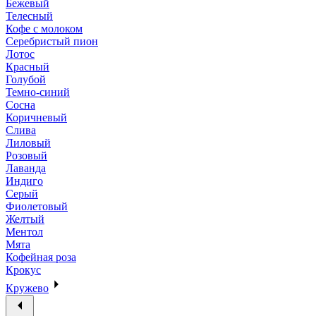
Бежевый
Телесный
Кофе с молоком
Серебристый пион
Лотос
Красный
Голубой
Темно-синий
Сосна
Коричневый
Слива
Лиловый
Розовый
Лаванда
Индиго
Серый
Фиолетовый
Желтый
Ментол
Мята
Кофейная роза
Крокус
Кружево