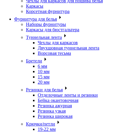
Чехлы для каркасов для пошива белья
Каркасы
Корсетная фурнитура
Фурнитура для белья
Наборы фурнитуры
Каркасы для бюстгальтера
Туннельная лента
Чехлы для каркасов
Двухшовная туннельная лента
Ворсовая тесьма
Бретели
6 мм
10 мм
15 мм
20 мм
Резинки для белья
Отделочные ленты и резинки
Бейка окантовочная
Резинка ажурная
Резинка узкая
Резинка широкая
Крючки/петли
19-22 мм