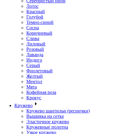
Серебристый пион
Лотос
Красный
Голубой
Темно-синий
Сосна
Коричневый
Слива
Лиловый
Розовый
Лаванда
Индиго
Серый
Фиолетовый
Желтый
Ментол
Мята
Кофейная роза
Крокус
Кружево
Кружево шантильи (реснички)
Вышивка на сетке
Эластичное кружево
Кружевные полотна
Узкое кружево