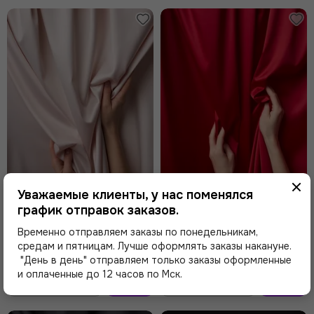
В
В
корзину
корзину
Уважаемые клиенты, у нас поменялся
график отправок заказов.
999 ₽
999 ₽
Временно отправляем заказы по понедельникам,
Атлас-стрейч бельевой арт.
Атлас-стрейч бельевой арт.
средам и пятницам. Лучше оформлять заказы накануне.
1007, Китай, серебристый
1007, Китай, красный 100
пион 168
"День в день" отправляем только заказы оформленные
и оплаченные до 12 часов по Мск.
В
В