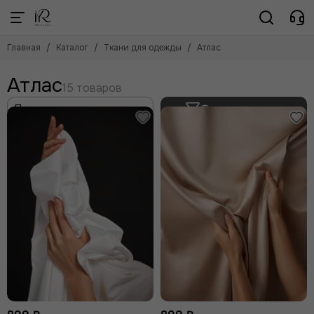
Ткани для одежды
Главная
Каталог
Ткани для одежды
Атлас
Смотреть все товары
Атлас
Атлас
Шелк
Плательные
Фильтр товаров
Рубашечные
Трикотаж