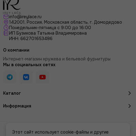
info@ireylace.ru
142001
,
Россия
, Московская область, г.
Домодедово
Понедельник-пятница с 9:00 до 16:00
ИП Бузикова Татьяна Владимировна
ИНН: 662701653486
О компании
Интернет-магазин кружева и бельевой фурнитуры
Мы в социальных сетях
Каталог
Информация
2026 © Кружево и бельевая фурнитура IreyLace.
Карта сайта
Этот сайт использует cookie-файлы и другие