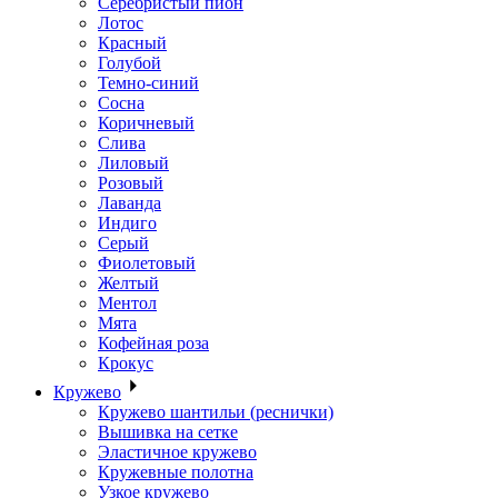
Серебристый пион
Лотос
Красный
Голубой
Темно-синий
Сосна
Коричневый
Слива
Лиловый
Розовый
Лаванда
Индиго
Серый
Фиолетовый
Желтый
Ментол
Мята
Кофейная роза
Крокус
Кружево
Кружево шантильи (реснички)
Вышивка на сетке
Эластичное кружево
Кружевные полотна
Узкое кружево