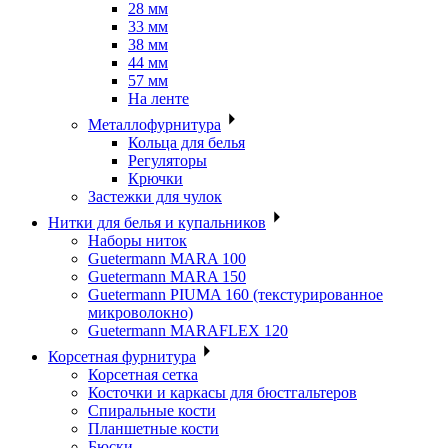
28 мм
33 мм
38 мм
44 мм
57 мм
На ленте
Металлофурнитура
Кольца для белья
Регуляторы
Крючки
Застежки для чулок
Нитки для белья и купальников
Наборы ниток
Guetermann MARA 100
Guetermann MARA 150
Guetermann PIUMA 160 (текстурированное
микроволокно)
Guetermann MARAFLEX 120
Корсетная фурнитура
Корсетная сетка
Косточки и каркасы для бюстгальтеров
Спиральные кости
Планшетные кости
Бюски