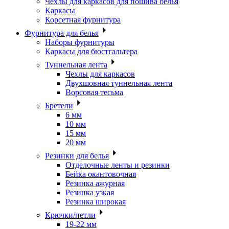
Чехлы для каркасов для пошива белья
Каркасы
Корсетная фурнитура
Фурнитура для белья
Наборы фурнитуры
Каркасы для бюстгальтера
Туннельная лента
Чехлы для каркасов
Двухшовная туннельная лента
Ворсовая тесьма
Бретели
6 мм
10 мм
15 мм
20 мм
Резинки для белья
Отделочные ленты и резинки
Бейка окантовочная
Резинка ажурная
Резинка узкая
Резинка широкая
Крючки/петли
19-22 мм