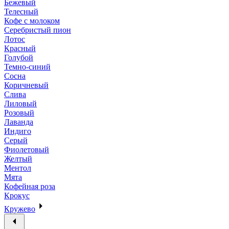
Бежевый
Телесный
Кофе с молоком
Серебристый пион
Лотос
Красный
Голубой
Темно-синий
Сосна
Коричневый
Слива
Лиловый
Розовый
Лаванда
Индиго
Серый
Фиолетовый
Желтый
Ментол
Мята
Кофейная роза
Крокус
Кружево