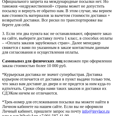
Официального запрета на международные посылки нет. Но
таможня «недружественной» страны может не допустить
посылку и вернуть ее обратно нам. В этом случае, мы вернем
вам стоимость материалов за вычетом стоимости доставки +
возвратной доставки. Все риски по транспортировке вы
берете для себя.
3. Если эти два пункта вас не останавливают, оформите заказ
на сайте, выберите доставку почта 1 класс, в способах оплаты
– «Оплата заказов зарубежных стран». Далее менеджер
свяжется с вами по указанным в заказе контактным данным
для согласования и осуществления оплаты.
Самовывоз для физических лиц
возможен при оформлении
заказа стоимостью более 10 000 руб.
*Курьерская доставка не значит супербыстрая. Доставка
курьером отличается от доставки в пункт выдачи только тем,
что заказ вам доставят до двери и не придется за ним куда-то
идти/ехать. Сроки сбора нами таких заказов и доставки их
СДЭКом ничем не отличаются.
*Трек-номер для отслеживания посылки вы можете найти в
Личном кабинете на нашем сайте. Если вы не оформили
Личный кабинет, пришлите запрос на почту
info@ireylace.ru
или в чат What'sApp +7 901 587-41-99.