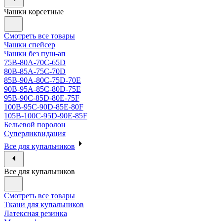
Чашки корсетные
Смотреть все товары
Чашки спейсер
Чашки без пуш-ап
75В-80А-70С-65D
80В-85А-75С-70D
85В-90А-80С-75D-70E
90B-95A-85C-80D-75E
95B-90C-85D-80E-75F
100B-95C-90D-85E-80F
105B-100C-95D-90E-85F
Бельевой поролон
Суперликвидация
Все для купальников
Все для купальников
Смотреть все товары
Ткани для купальников
Латексная резинка