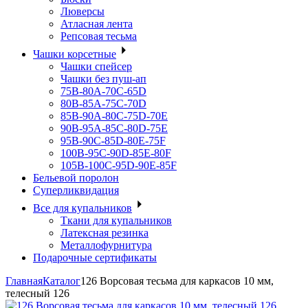
Люверсы
Атласная лента
Репсовая тесьма
Чашки корсетные
Чашки спейсер
Чашки без пуш-ап
75В-80А-70С-65D
80В-85А-75С-70D
85В-90А-80С-75D-70E
90B-95A-85C-80D-75E
95B-90C-85D-80E-75F
100B-95C-90D-85E-80F
105B-100C-95D-90E-85F
Бельевой поролон
Суперликвидация
Все для купальников
Ткани для купальников
Латексная резинка
Металлофурнитура
Подарочные сертификаты
Главная
Каталог
126 Ворсовая тесьма для каркасов 10 мм,
телесный 126