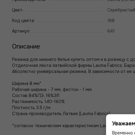
Цвет:
Серебристый
Код цвета:
168
Артикул:
641
Описание
Резинка для нижнего белья купить оптом и в розницу с до
Отделочная лента латвийской фирмы Lauma Fabrics. Барх
Абсолютно универсальная резинка. В зависимости от ее 
Ширина 8 мм*
Рабочая ширина - 7 мм, фестон - 1 мм
Состав 84%ПЭ, 16%ЭЛ
Растяжимость 140-160%
Плотность 3.5 г/м
Страна-производитель Латвия (Lauma Fabrics)
Уважаем
*согласно техническим характеристикам Lauma Fabrics ши
Временно 