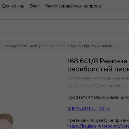
Для юр.лиц
Блог
Часто задаваемые вопросы
168 641/8 Резинка отделочная Lauma 8 мм, серебристый пион 168
168 641/8 Резинк
серебристый пион
Купили более 790 раз
Единица изме
Оставить отзыв
Продается только указанными
ЗДЕСЬ ОПТ от 100 м
Претензии по цвету не приним
https://ireylace.ru/product/obra