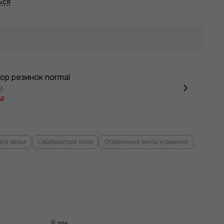
ься
ор резинок normal
₽
 ₽
для белья
Серебристый пион
Отделочные ленты и резинки
8 мм