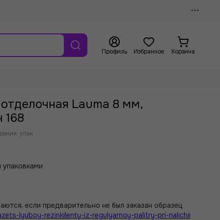
Профиль
Избранное
Корзина
а отделочная Lauma 8 мм,
 168
рения: упак
 упаковками
аются, если предварительно не был заказан образец
zets-lyuboy-rezinkilenty-iz-regulyarnoy-palitry-pri-nalichii