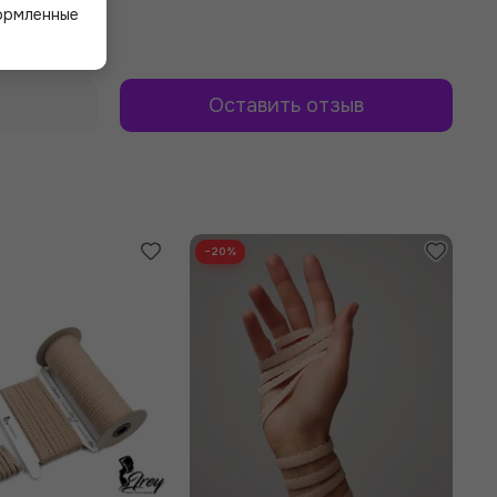
формленные
Оставить отзыв
−20%