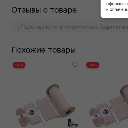
оформлять
Отзывы о товаре
и оплаченн
Здесь еще никто не оставлял отзывы. Будьте первы
Похожие товары
−30%
−20%