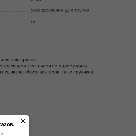
универсальная, для трусов
да
ьная, для трусов.
, с красивыми фестонами по одному краю.
пошиве как бюстгальтеров, так и трусиков.
азов.
ше