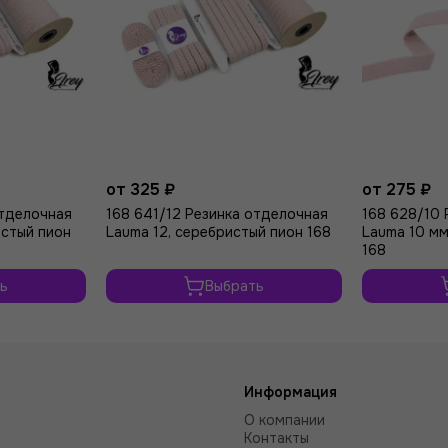
от 325 ₽
от 275 ₽
отделочная
168 641/12 Резинка отделочная
168 628/10 
истый пион
Lauma 12, серебристый пион 168
Lauma 10 мм
168
ь
Выбрать
Информация
О компании
Контакты