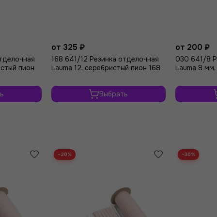
от 325 ₽
от 200 ₽
отделочная
168 641/12 Резинка отделочная
030 641/8 
истый пион
Lauma 12, серебристый пион 168
Lauma 8 мм,
ь
Выбрать
−20%
−30%