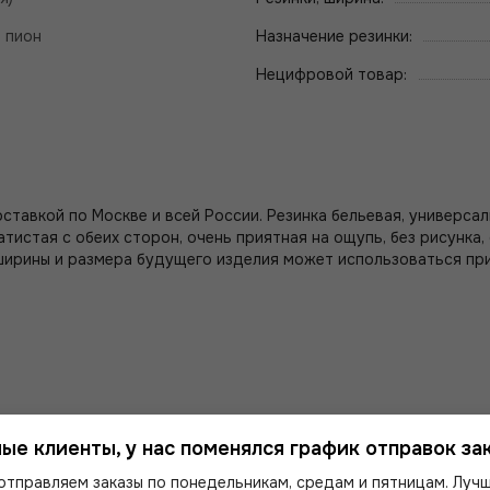
 пион
Назначение резинки:
Нецифровой товар:
ставкой по Москве и всей России. Резинка бельевая, универсал
атистая с обеих сторон, очень приятная на ощупь, без рисунка
ширины и размера будущего изделия может использоваться при 
ые клиенты, у нас поменялся график отправок зак
рина резинки может быть +/- 1 мм от заявленной.
отправляем заказы по понедельникам, средам и пятницам. Луч