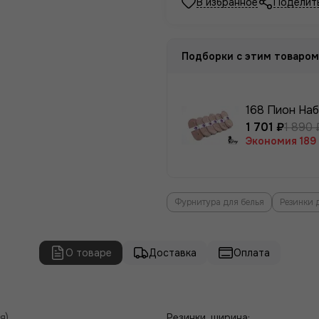
Поделит
Подборки с этим товаром
168 Пион Наб
1 701 ₽
1 890 
Экономия
189
Фурнитура для белья
Резинки 
О товаре
Доставка
Оплата
я)
Резинки, ширина: