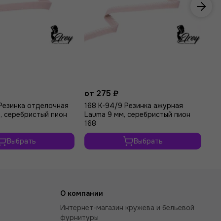
от 275 ₽
от
Резинка отделочная
168 К-94/9 Резинка ажурная
16
, серебристый пион
Lauma 9 мм, серебристый пион
La
168
16
Выбрать
Выбрать
О компании
Интернет-магазин кружева и бельевой
фурнитуры