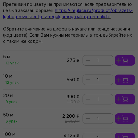
Претензии по цвету не принимаются, если предварительно
не был заказан образец
https://ireylace.ru/product/obrazets-
lyuboy-rezinkilenty-iz-regulyarnoy-palitry-pri-nalichii
Обратите внимание на цифры в начале или конце названия
(код цвета). Если Вам нужны материалы в тон, выбирайте их
с таким же кодом.
5 м
275 ₽
12 упак
10 м
550 ₽
12 упак
20 м
990 ₽
9 упак
1 100 ₽
50 м
2 200 ₽
6 упак
2 750 ₽
100 м
4 125 ₽