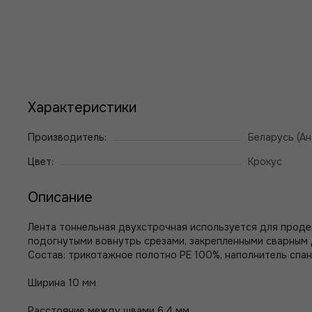
Характеристики
Производитель:
Беларусь (Ан
Цвет:
Крокус
Описание
Лента тоннельная двухстрочная используется для продев
подогнутыми вовнутрь срезами, закрепленными сварным
Состав: трикотажное полотно PE 100%, наполнитель спа
Ширина 10 мм
Расстояние между швами 6,4 мм