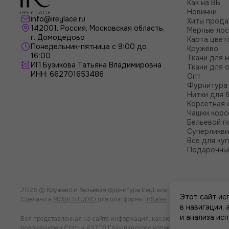
Как на ВБ
Новинки
info@ireylace.ru
Хиты прод
142001
,
Россия
, Московская область,
Мерные лос
г.
Домодедово
Карта цвет
Понедельник-пятница с 9:00 до
Кружево
16:00
Ткани для 
ИП Бузикова Татьяна Владимировна
Ткани для 
ИНН: 662701653486
Опт
Фурнитура 
Нитки для 
Корсетная 
Чашки корс
Бельевой п
Суперликв
Все для ку
Подарочны
2026 © Кружево и бельевая фурнитура IreyLace.
Карта сайта
Этот сайт ис
Сделано в
MOSK.STUDIO
для платформы
InSales
в навигации,
и анализа ис
Вся представленная на сайте информация, касающаяся характеристи
положениями Статьи 437(2) Гражданского кодекса РФ.