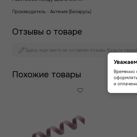
Производитель - Антения (Беларусь)
Отзывы о товаре
Здесь еще никто не оставлял отзывы. Будьте первы
Уважаем
Временно 
Похожие товары
оформлять
и оплаченн