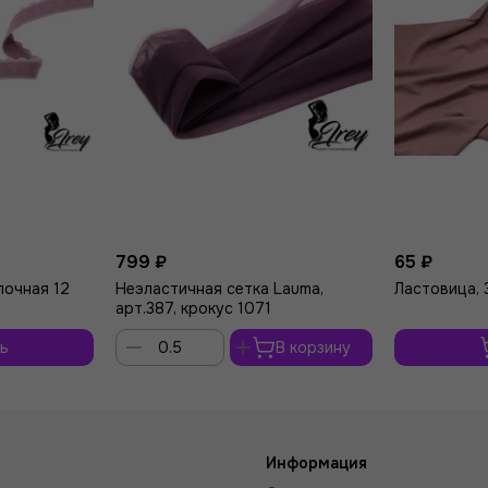
799 ₽
65 ₽
лочная 12
Неэластичная сетка Lauma,
Ластовица, 
арт.387, крокус 1071
ь
В корзину
Информация