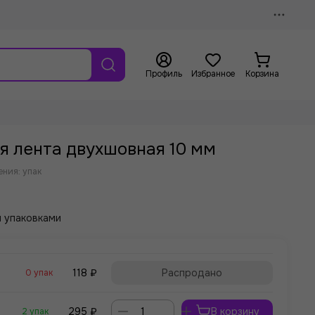
Профиль
Избранное
Корзина
я лента двухшовная 10 мм
ния: упак
 упаковками
118 ₽
Распродано
0 упак
295 ₽
В корзину
2 упак