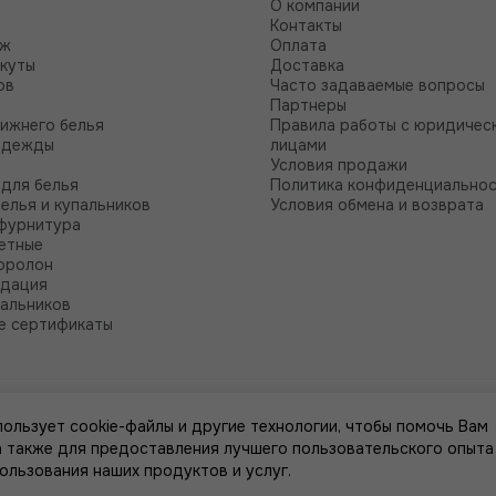
О компании
Контакты
аж
Оплата
куты
Доставка
ов
Часто задаваемые вопросы
Партнеры
нижнего белья
Правила работы с юридичес
одежды
лицами
Условия продажи
для белья
Политика конфиденциально
белья и купальников
Условия обмена и возврата
фурнитура
етные
оролон
идация
пальников
е сертификаты
пользует cookie-файлы и другие технологии, чтобы помочь Вам
 а также для предоставления лучшего пользовательского опыта
пользования наших продуктов и услуг.
к, стоимости товаров и услуг, носит информационный характер и ни при к