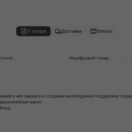
О товаре
Доставка
Оплата
тинея)
Нецифровой товар:
ания в нее каркаса и создания необходимой поддержки груди.
 двухлинейным швом.
нбонд