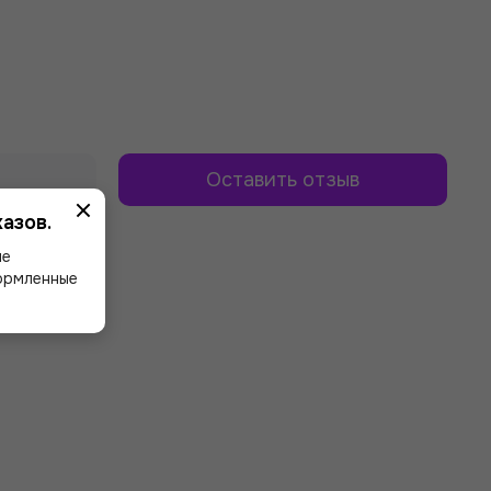
Оставить отзыв
азов.
ше
формленные