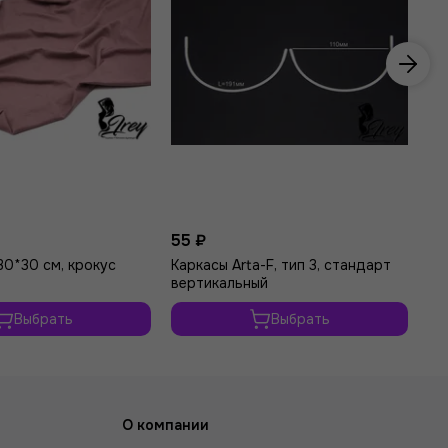
55 ₽
от
30*30 см, крокус
Каркасы Arta-F, тип 3, стандарт
Ко
вертикальный
пл
Выбрать
Выбрать
О компании