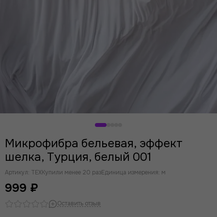
Розовый
Лаванда
Индиго
Серый
Фиолетовый
Желтый
Ментол
Мята
Кофейная роза
Крокус
Микрофибра бельевая, эффект
шелка, Турция, белый 001
Артикул:
TEX
Купили менее 20 раз
Единица измерения: м
999 ₽
Оставить отзыв