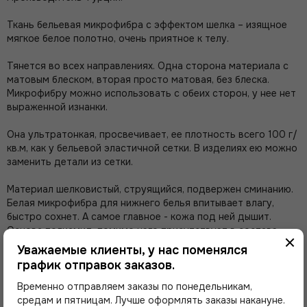
Ткань бельевая микрофибра с эффектом шелка – изящное
мягкое белое полотно, очень приятное к телу.
Тянется во всех направлениях. Одна сторона материала с
матовым блеском, вторая просто матовая, без блеска.
Микрофибру можно использовать с обеих сторон, у нее нет
выраженной изнанки.
Она ультратонкая, просвечивает, ее плотность всего 100 г/
кв.м, как у бельевой эластичной сетки. В изделиях ею можно
заменить детали из сетки.
Материал шелковистый, струящийся, подвержен сминанию.
Белая микрофибра для нижнего белья впитывает влагу,
быстро сохнет. А самое главное - кожа под ней дышит.
Основа полиамид, помимо него присутствует в составе
эластан.
Уважаемые клиенты, у нас поменялся
график отправок заказов.
Из этой ткани шьют нижнее белье (бюстгальтер, трусики),
майки, боди, белье спортивного типа. Ее используют для
Временно отправляем заказы по понедельникам,
топов, пижамок, сорочек, купальников с подкладкой. Ей
средам и пятницам. Лучше оформлять заказы накануне.