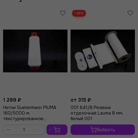
−20%
1 299 ₽
от 315 ₽
Нитки Guetermann PIUMA
001 641/8 Резинка
160/5000 м,
отделочная Lauma 8 мм,
текстурированное
белый 001
микроволокно, белый 001
Выбрать
В