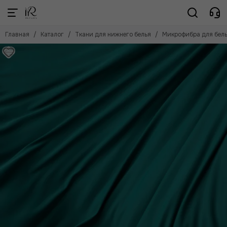
Ткани для нижнего белья
Главная
Каталог
Ткани для нижнего белья
Микрофибра для бел
Смотреть все товары
Кружевное полотно
Атлас стрейч
Шелк
Сетка эластичная однотонная
Сетка эластичная дизайн
Сетка неэластичная
Микрофибра для белья
Уплотнитель для белья
Кулирка
Ластовицы (отрезы)