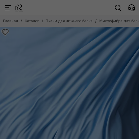
Ткани для нижнего белья
Главная
Каталог
Ткани для нижнего белья
Микрофибра для бел
Смотреть все товары
Кружевное полотно
Атлас стрейч
Шелк
Сетка эластичная однотонная
Сетка эластичная дизайн
Сетка неэластичная
Микрофибра для белья
Уплотнитель для белья
Кулирка
Ластовицы (отрезы)