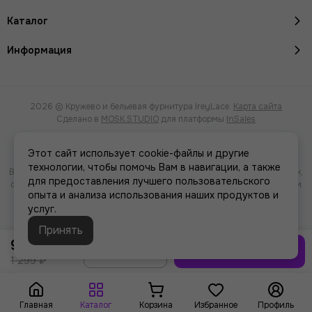
Каталог
Информация
2026 © Кружево и бельевая фурнитура IreyLace.
Карта сайта
Сделано в
MOSK.STUDIO
для платформы
InSales
Этот сайт использует cookie-файлы и другие
технологии, чтобы помочь Вам в навигации, а также
Вся представленная на сайте информация, касающаяся характеристик,
для предоставления лучшего пользовательского
стоимости товаров и услуг, носит информационный характер и ни при
опыта и анализа использования наших продуктов и
каких условиях не является публичной офертой, определяемой
услуг.
положениями Статьи 437(2) Гражданского кодекса РФ.
Принять
999 ₽
В корзину
1 299 ₽
Главная
Каталог
Корзина
Избранное
Профиль