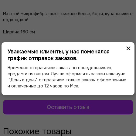
Из этой микрофибры шьют нижнее белье, боди, купальники с
подкладкой.
Ширина 160 см
Плотность 125 гр/м.кв.
Уважаемые клиенты, у нас поменялся
график отправок заказов.
Отзывы о товаре
Временно отправляем заказы по понедельникам,
средам и пятницам. Лучше оформлять заказы накануне.
"День в день" отправляем только заказы оформленные
Здесь еще никто не оставлял отзывы. Будьте
и оплаченные до 12 часов по Мск.
первым!
Оставить отзыв
Похожие товары