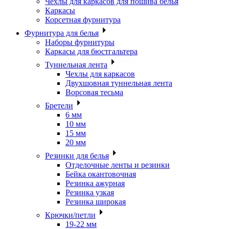
Чехлы для каркасов для пошива белья
Каркасы
Корсетная фурнитура
Фурнитура для белья
Наборы фурнитуры
Каркасы для бюстгальтера
Туннельная лента
Чехлы для каркасов
Двухшовная туннельная лента
Ворсовая тесьма
Бретели
6 мм
10 мм
15 мм
20 мм
Резинки для белья
Отделочные ленты и резинки
Бейка окантовочная
Резинка ажурная
Резинка узкая
Резинка широкая
Крючки/петли
19-22 мм