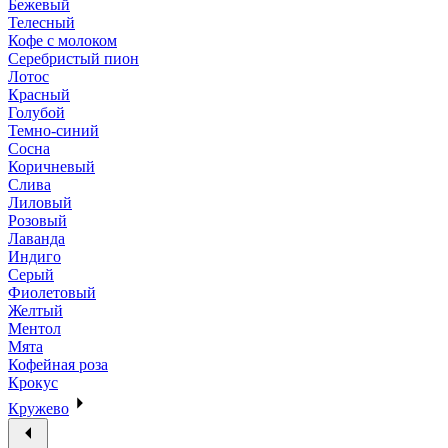
Бежевый
Телесный
Кофе с молоком
Серебристый пион
Лотос
Красный
Голубой
Темно-синий
Сосна
Коричневый
Слива
Лиловый
Розовый
Лаванда
Индиго
Серый
Фиолетовый
Желтый
Ментол
Мята
Кофейная роза
Крокус
Кружево