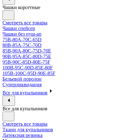
Чашки корсетные
Смотреть все товары
Чашки спейсер
Чашки без пуш-ап
75В-80А-70С-65D
80В-85А-75С-70D
85В-90А-80С-75D-70E
90B-95A-85C-80D-75E
95B-90C-85D-80E-75F
100B-95C-90D-85E-80F
105B-100C-95D-90E-85F
Бельевой поролон
Суперликвидация
Все для купальников
Все для купальников
Смотреть все товары
Ткани для купальников
Латексная резинка