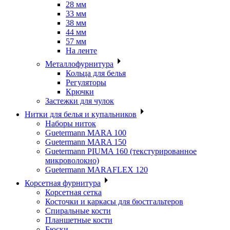
28 мм
33 мм
38 мм
44 мм
57 мм
На ленте
Металлофурнитура
Кольца для белья
Регуляторы
Крючки
Застежки для чулок
Нитки для белья и купальников
Наборы ниток
Guetermann MARA 100
Guetermann MARA 150
Guetermann PIUMA 160 (текстурированное
микроволокно)
Guetermann MARAFLEX 120
Корсетная фурнитура
Корсетная сетка
Косточки и каркасы для бюстгальтеров
Спиральные кости
Планшетные кости
Бюски