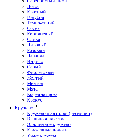
Серебристый пион
Лотос
Красный
Голубой
Темно-синий
Сосна
Коричневый
Слива
Лиловый
Розовый
Лаванда
Индиго
Серый
Фиолетовый
Желтый
Ментол
Мята
Кофейная роза
Крокус
Кружево
Кружево шантильи (реснички)
Вышивка на сетке
Эластичное кружево
Кружевные полотна
Узкое кружево