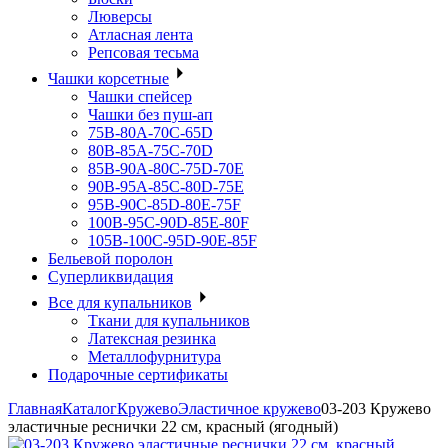
Люверсы
Атласная лента
Репсовая тесьма
Чашки корсетные
Чашки спейсер
Чашки без пуш-ап
75В-80А-70С-65D
80В-85А-75С-70D
85В-90А-80С-75D-70E
90B-95A-85C-80D-75E
95B-90C-85D-80E-75F
100B-95C-90D-85E-80F
105B-100C-95D-90E-85F
Бельевой поролон
Суперликвидация
Все для купальников
Ткани для купальников
Латексная резинка
Металлофурнитура
Подарочные сертификаты
Главная
Каталог
Кружево
Эластичное кружево
03-203 Кружево
эластичные реснички 22 см, красный (ягодный)