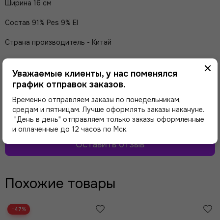
Ширина 16 см
Состав 91% Pes 9% El
Страна производитель - Китай
Отзывы о товаре
Уважаемые клиенты, у нас поменялся
график отправок заказов.
Временно отправляем заказы по понедельникам,
Здесь еще никто не оставлял отзывы. Будьте
средам и пятницам. Лучше оформлять заказы накануне.
первым!
"День в день" отправляем только заказы оформленные
и оплаченные до 12 часов по Мск.
Оставить отзыв
Похожие товары
−47%