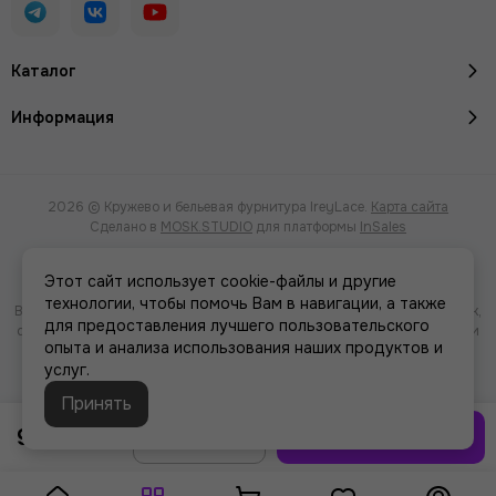
Каталог
Информация
2026 © Кружево и бельевая фурнитура IreyLace.
Карта сайта
Сделано в
MOSK.STUDIO
для платформы
InSales
Этот сайт использует cookie-файлы и другие
технологии, чтобы помочь Вам в навигации, а также
Вся представленная на сайте информация, касающаяся характеристик,
для предоставления лучшего пользовательского
стоимости товаров и услуг, носит информационный характер и ни при
опыта и анализа использования наших продуктов и
каких условиях не является публичной офертой, определяемой
услуг.
положениями Статьи 437(2) Гражданского кодекса РФ.
Принять
999 ₽
В корзину