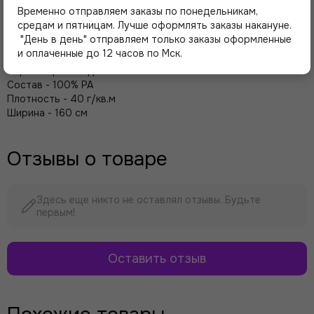
нагрузки. Используется для дублирования деталей,
Временно отправляем заказы по понедельникам,
укрепления элементов, создания перемычки
средам и пятницам. Лучше оформлять заказы накануне.
бюстгальтеров.
"День в день" отправляем только заказы оформленные
и оплаченные до 12 часов по Мск.
Страна-производитель Латвия
Состав - 100% PA
Плотность - 40 г/кв.м
Ширина - 160 см
Отзывы о товаре
Здесь еще никто не оставлял отзывы. Будьте
первым!
Оставить отзыв