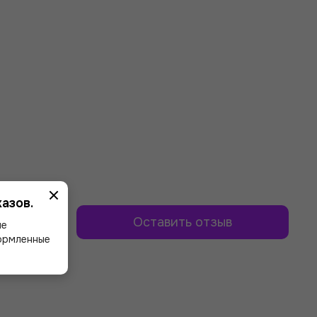
азов.
Оставить отзыв
ше
формленные