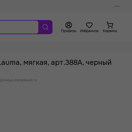
Профиль
Избранное
Корзина
Lauma, мягкая, арт.388А, черный
диница измерения: м