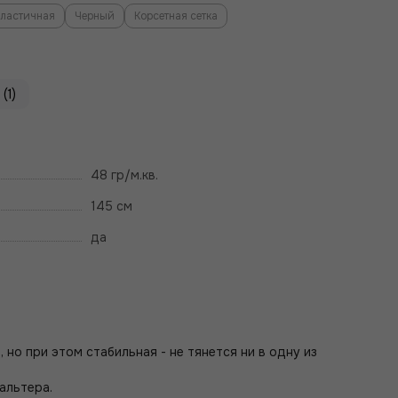
эластичная
Черный
Корсетная сетка
(1)
48 гр/м.кв.
145 см
да
 но при этом стабильная - не тянется ни в одну из
альтера.