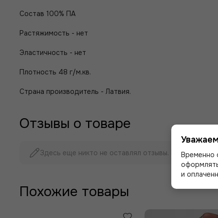
Состав 100%
ПА
Растяжимость - нет
Эластичность - нет
Плотность 48 г/м.кв.
Страна производитель - Латвия.
Отзывы о товаре
Уважаем
Здесь еще никто не оставлял отзывы. Будьте первы
Временно 
оформлять
и оплаченн
Похожие товары