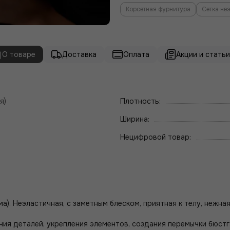
Корсетная фурнитура
Сетка не
О товаре
Доставка
Оплата
Акции и статьи 
я)
Плотность:
Ширина:
Нецифровой товар:
). Неэластичная, с заметным блеском, приятная к телу, нежная,
ния деталей, укрепления элементов, создания перемычки бюстг