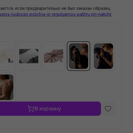
аются, если предварительно не был заказан образец
azets-lyubogo-polotna-iz-regulyarnoy-palitry-pri-nalichii
В корзину