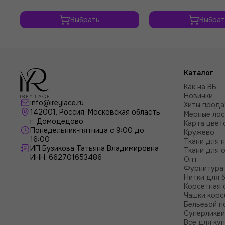
Выбрать
Выбрат
Каталог
Как на ВБ
Новинки
info@ireylace.ru
Хиты прод
142001
,
Россия
, Московская область,
Мерные лос
г.
Домодедово
Карта цвет
Понедельник-пятница с 9:00 до
Кружево
16:00
Ткани для 
ИП Бузикова Татьяна Владимировна
Ткани для 
ИНН: 662701653486
Опт
Фурнитура 
Нитки для 
Корсетная 
Чашки корс
Бельевой п
Суперликв
Все для ку