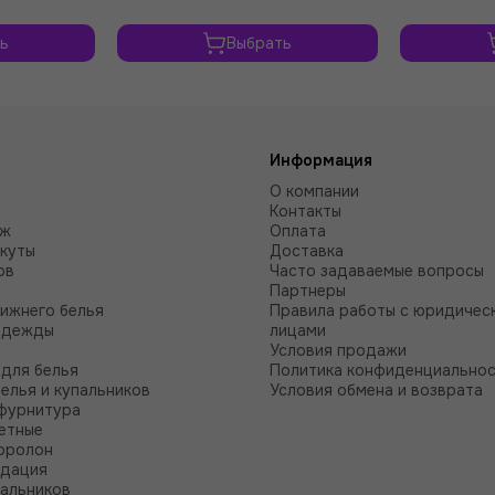
ь
Выбрать
Информация
О компании
Контакты
аж
Оплата
куты
Доставка
ов
Часто задаваемые вопросы
Партнеры
нижнего белья
Правила работы с юридичес
одежды
лицами
Условия продажи
для белья
Политика конфиденциально
белья и купальников
Условия обмена и возврата
фурнитура
етные
оролон
идация
пальников