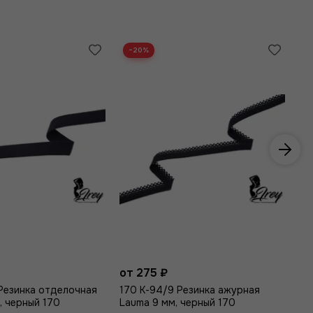
−20%
от 275 ₽
от
Резинка отделочная
170 К-94/9 Резинка ажурная
17
, черный 170
Lauma 9 мм, черный 170
La