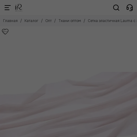
Опт
Главная
Каталог
Опт
Ткани оптом
Сетка эластичная Lauma с 
Смотреть все товары
Ткани оптом
Кружево оптом
Резинки и бретели оптом
Чехлы для каркасов для пошива белья
Каркасы
Корсетная фурнитура