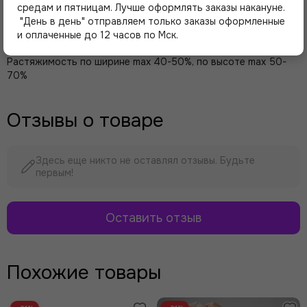
Страна-производитель Латвия
средам и пятницам. Лучше оформлять заказы накануне.
Состав: ПЭ 87%, спандекс 13%
"День в день" отправляем только заказы оформленные
Плотность: 50 г/кв.м
и оплаченные до 12 часов по Мск.
Ширина 145 см
Растяжимость по ширине max 40-50%, по высоте max 50-
70%
Отзывы о товаре
Здесь еще никто не оставлял отзывы. Будьте
первым!
Оставить отзыв
Похожие товары