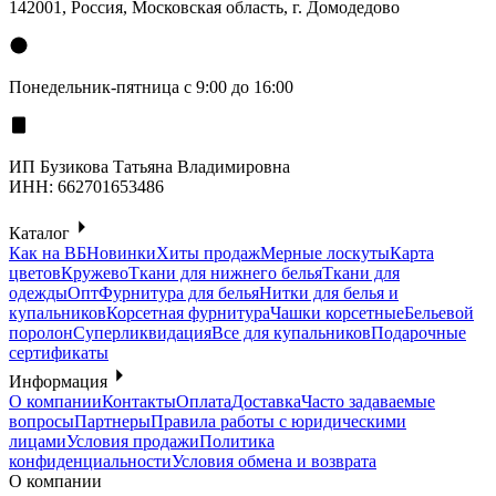
142001
,
Россия
, Московская область, г.
Домодедово
Понедельник-пятница с 9:00 до 16:00
ИП Бузикова Татьяна Владимировна
ИНН: 662701653486
Каталог
Как на ВБ
Новинки
Хиты продаж
Мерные лоскуты
Карта
цветов
Кружево
Ткани для нижнего белья
Ткани для
одежды
Опт
Фурнитура для белья
Нитки для белья и
купальников
Корсетная фурнитура
Чашки корсетные
Бельевой
поролон
Суперликвидация
Все для купальников
Подарочные
сертификаты
Информация
О компании
Контакты
Оплата
Доставка
Часто задаваемые
вопросы
Партнеры
Правила работы с юридическими
лицами
Условия продажи
Политика
конфиденциальности
Условия обмена и возврата
О компании