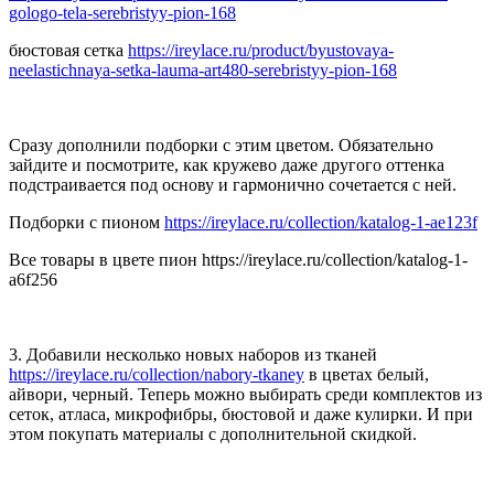
gologo-tela-serebristyy-pion-168
бюстовая сетка
https://ireylace.ru/product/byustovaya-
neelastichnaya-setka-lauma-art480-serebristyy-pion-168
Сразу дополнили подборки с этим цветом. Обязательно
зайдите и посмотрите, как кружево даже другого оттенка
подстраивается под основу и гармонично сочетается с ней.
Подборки с пионом
https://ireylace.ru/collection/katalog-1-ae123f
Все товары в цвете пион https://ireylace.ru/collection/katalog-1-
a6f256
3. Добавили несколько новых наборов из тканей
https://ireylace.ru/collection/nabory-tkaney
в цветах белый,
айвори, черный. Теперь можно выбирать среди комплектов из
сеток, атласа, микрофибры, бюстовой и даже кулирки. И при
этом покупать материалы с дополнительной скидкой.