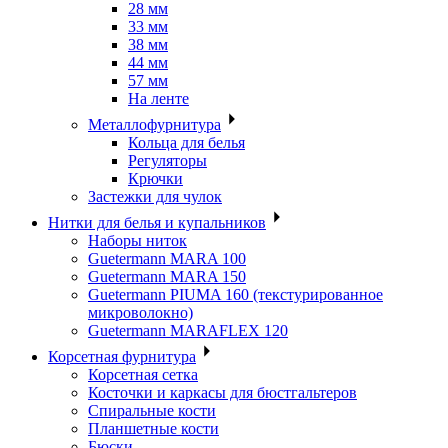
28 мм
33 мм
38 мм
44 мм
57 мм
На ленте
Металлофурнитура
Кольца для белья
Регуляторы
Крючки
Застежки для чулок
Нитки для белья и купальников
Наборы ниток
Guetermann MARA 100
Guetermann MARA 150
Guetermann PIUMA 160 (текстурированное
микроволокно)
Guetermann MARAFLEX 120
Корсетная фурнитура
Корсетная сетка
Косточки и каркасы для бюстгальтеров
Спиральные кости
Планшетные кости
Бюски