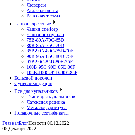
Люверсы
Атласная лента
Репсовая тесьма
Чашки корсетные
Чашки спейсер
Чашки без пуш-ап
75В-80А-70С-65D
80В-85А-75С-70D
85В-90А-80С-75D-70E
90B-95A-85C-80D-75E
95B-90C-85D-80E-75F
100B-95C-90D-85E-80F
105B-100C-95D-90E-85F
Бельевой поролон
Суперликвидация
Все для купальников
Ткани для купальников
Латексная резинка
Металлофурнитура
Подарочные сертификаты
Главная
Блог
Новости 06.12.2022
06 Декабря 2022