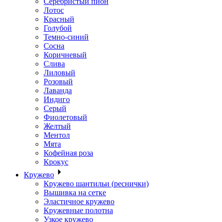
Серебристый пион
Лотос
Красный
Голубой
Темно-синий
Сосна
Коричневый
Слива
Лиловый
Розовый
Лаванда
Индиго
Серый
Фиолетовый
Желтый
Ментол
Мята
Кофейная роза
Крокус
Кружево
Кружево шантильи (реснички)
Вышивка на сетке
Эластичное кружево
Кружевные полотна
Узкое кружево