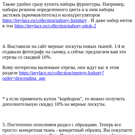
Также удобно сразу купить наборы фурнитуры. Например,
наборы резинок определенного цвета и к ним наборы
застежек (крючков/петель) и колец/регуляторов
https://ireylace.ru/collection/nabory-furnitury
. И даже набор ниток
в тон
https://ireylace.ru/collection/nabory-nitok-2
4. Выставили на сайт мерные лоскуты новых тканей. 1/4 м
отдавали фотографу на сьемку, а сейчас предлагаем вам эти
отрезы со скидкой 10%.
Кому интересны маленькие отрезы, они ждут вас в этом
разделе
https://ireylace.ru/collection/mernye-loskuty?
order=descending_age
* а если применить купон "kupikupon", то можно получить
дополнительную скидку 10% на мерные лоскуты.
5. Постепенно пополняем раздел с образцами. Теперь все
просто: конкретная ткань - конкретный образец. Вы покупаете