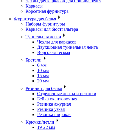
Чехлы для каркасов для пошива белья
Каркасы
Корсетная фурнитура
Фурнитура для белья
Наборы фурнитуры
Каркасы для бюстгальтера
Туннельная лента
Чехлы для каркасов
Двухшовная туннельная лента
Ворсовая тесьма
Бретели
6 мм
10 мм
15 мм
20 мм
Резинки для белья
Отделочные ленты и резинки
Бейка окантовочная
Резинка ажурная
Резинка узкая
Резинка широкая
Крючки/петли
19-22 мм