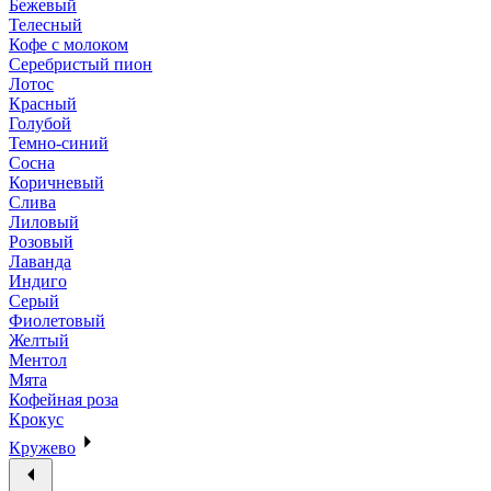
Бежевый
Телесный
Кофе с молоком
Серебристый пион
Лотос
Красный
Голубой
Темно-синий
Сосна
Коричневый
Слива
Лиловый
Розовый
Лаванда
Индиго
Серый
Фиолетовый
Желтый
Ментол
Мята
Кофейная роза
Крокус
Кружево