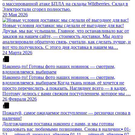
о массированной атаке БПЛА на склады Wildberries. Склад в
Электростали сгорел полностью.
20 Мая 2026
Новые условия доставки: мы сделали её выгоднее для вас!
Друзья, мы вас услышали. Главное, что останавливало вас от
заказов на нашем сайте, — стоимость доставки. Мы долго
анализировали обратную связь, считали, как сделать лучше, и
вот что получилось. С этого дня доставка в нашем ма…
24 Марта 2026
Наконец-то! Готовы фото наших новинок — смотрим,
вдохновляемся, выбираем
Наконец-то! Готовы фото наших новинок — смотрим,
вдохновляемся, выбираем Когда ткань новая, её хочется не
просто перечислить, а показать. Нагляднее всего — в кадре.
Поэтому делюсь с вами свежим поступлением, которое мы …
26 Февраля 2026
Пожалуй, самое ожидаемое поступление — реснички снова в
наличии!
Долгожданная поставка наконец с нами, и мы готовы
порадовать вас любимыми позициями. Снова в наличии:▪️ 01-
53 — чёрный, шоколад, айвори▪️ 01-11 — чёрный, айвори▪️ 07-