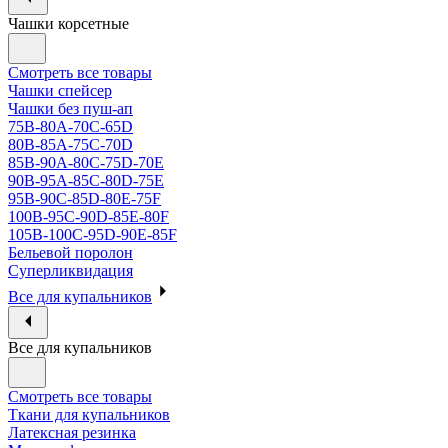
Чашки корсетные
Смотреть все товары
Чашки спейсер
Чашки без пуш-ап
75В-80А-70С-65D
80В-85А-75С-70D
85В-90А-80С-75D-70E
90B-95A-85C-80D-75E
95B-90C-85D-80E-75F
100B-95C-90D-85E-80F
105B-100C-95D-90E-85F
Бельевой поролон
Суперликвидация
Все для купальников
Все для купальников
Смотреть все товары
Ткани для купальников
Латексная резинка