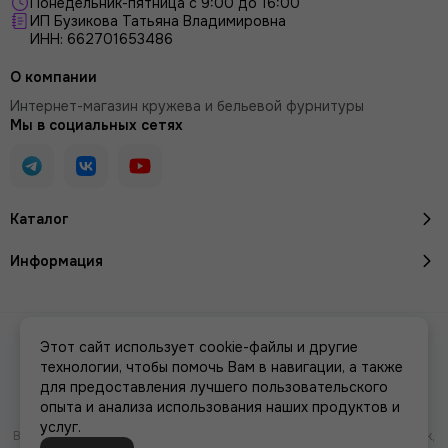
Понедельник-пятница с 9:00 до 16:00
ИП Бузикова Татьяна Владимировна
ИНН: 662701653486
О компании
Интернет-магазин кружева и бельевой фурнитуры
Мы в социальных сетях
Каталог
Информация
2026 © Кружево и бельевая фурнитура IreyLace.
Карта сайта
Этот сайт использует cookie-файлы и другие
Сделано в
MOSK.STUDIO
для платформы
InSales
технологии, чтобы помочь Вам в навигации, а также
для предоставления лучшего пользовательского
опыта и анализа использования наших продуктов и
услуг.
Вся представленная на сайте информация, касающаяся характеристик,