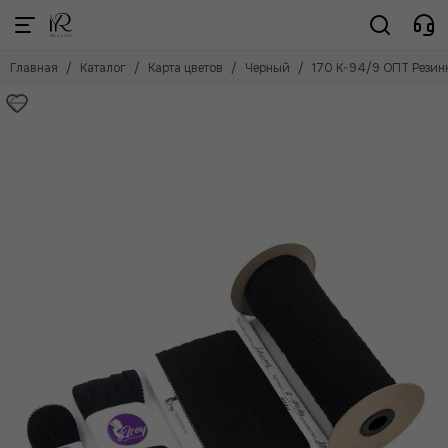
Карта цветов
Главная
Каталог
Карта цветов
Черный
170 K-94/9 ОПТ Резин
Смотреть все товары
Черный
Белый
Айвори
Бежевый
Телесный
Кофе с молоком
Серебристый пион
Лотос
Красный
Голубой
Темно-синий
Сосна
Коричневый
Слива
Лиловый