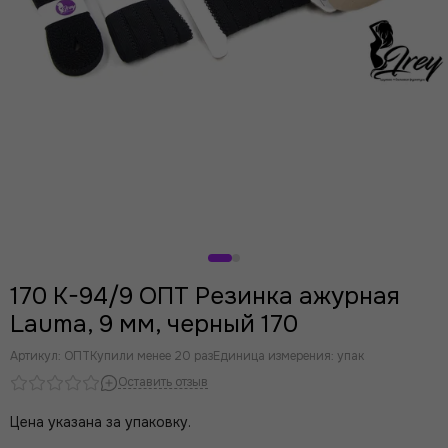
Розовый
Лаванда
Индиго
Серый
Фиолетовый
Желтый
Ментол
Мята
Кофейная роза
Крокус
170 K-94/9 ОПТ Резинка ажурная
Lauma, 9 мм, черный 170
Артикул:
ОПТ
Купили менее 20 раз
Единица измерения: упак
Оставить отзыв
Цена указана за упаковку.