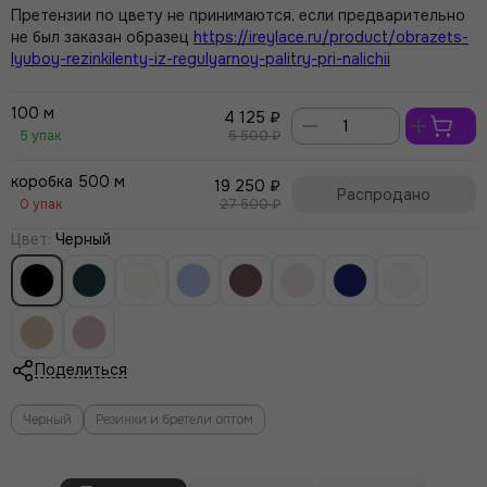
Претензии по цвету не принимаются, если предварительно
не был заказан образец
https://ireylace.ru/product/obrazets-
lyuboy-rezinkilenty-iz-regulyarnoy-palitry-pri-nalichii
100 м
4 125 ₽
5 упак
5 500 ₽
коробка 500 м
19 250 ₽
Распродано
0 упак
27 500 ₽
Цвет
:
Черный
Поделиться
Черный
Резинки и бретели оптом