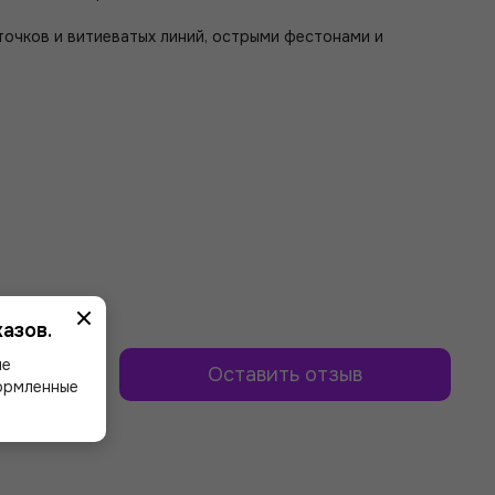
еточков и витиеватых линий, острыми фестонами и
азов.
ше
Оставить отзыв
формленные