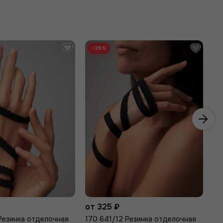
−25%
от 325 ₽
от
Резинка отделочная
170 641/12 Резинка отделочная
Кр