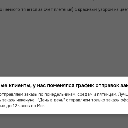
но немного тянется за счет плетения) с красивым узором из цв
ые клиенты, у нас поменялся график отправок зак
отправляем заказы по понедельникам, средам и пятницам. Луч
м!
 заказы накануне. "День в день" отправляем только заказы о
ые до 12 часов по Мск.