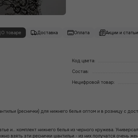
О товаре
Доставка
Оплата
Акции и статьи 
Код цвета:
Состав:
Нецифровой товар:
тильи (реснички) для нижнего белья оптом и в розницу с дост
тье и... комплект нижнего белья из черного кружева. Универс
жно взять эти реснички шантильи - из них получатся очень же