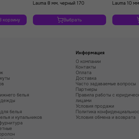
Lauma 8 мм, черный 170
Lauma 10 мм
В корзину
Выбрать
Информация
О компании
Контакты
аж
Оплата
куты
Доставка
ов
Часто задаваемые вопросы
Партнеры
нижнего белья
Правила работы с юридичес
одежды
лицами
Условия продажи
для белья
Политика конфиденциально
белья и купальников
Условия обмена и возврата
фурнитура
етные
оролон