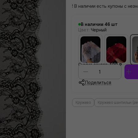
! В наличии есть купоны с не
В наличии
46
Цвет
:
Черный
Сумма заказа:
599 ₽
Поделиться
Кружево
Кружево шантильи (р