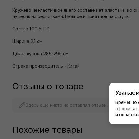
Кружево неэластичное (в его составе нет эластана, но о
чудесными ресничками. Нежное и приятное на ощупь.
Состав 100 % ПЭ
Ширина 23 см
Длина купона 285-295 см
Страна производитель - Китай
Отзывы о товаре
Уважаем
Временно 
Здесь еще никто не оставлял отзывы. Будьте первы
оформлять
и оплаченн
Похожие товары