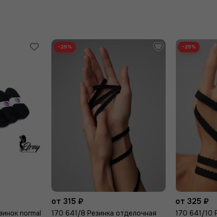
−25%
−25%
от 315 ₽
от 325 ₽
зинок normal
170 641/8 Резинка отделочная
170 641/10 