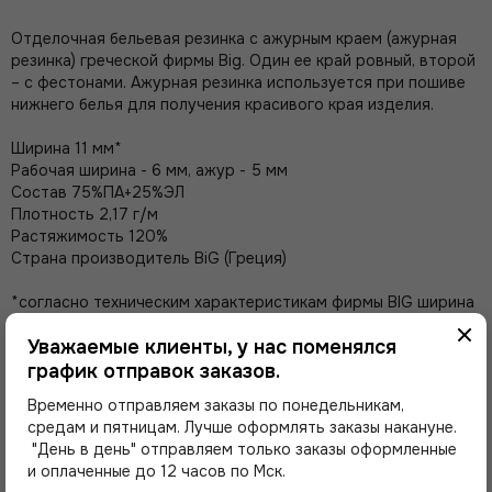
Отделочная бельевая резинка с ажурным краем (ажурная
резинка) греческой фирмы Big. Один ее край ровный, второй
– с фестонами. Ажурная резинка используется при пошиве
нижнего белья для получения красивого края изделия.
Ширина 11 мм*
Рабочая ширина - 6 мм, ажур - 5 мм
Состав
75%ПА+25%ЭЛ
Плотность 2,17 г/м
Растяжимость 120%
Страна производитель BiG (Греция)
*согласно техническим характеристикам фирмы BIG ширина
резинки может быть +/- 1 мм от заявленной.
Уважаемые клиенты, у нас поменялся
график отправок заказов.
Временно отправляем заказы по понедельникам,
средам и пятницам. Лучше оформлять заказы накануне.
"День в день" отправляем только заказы оформленные
и оплаченные до 12 часов по Мск.