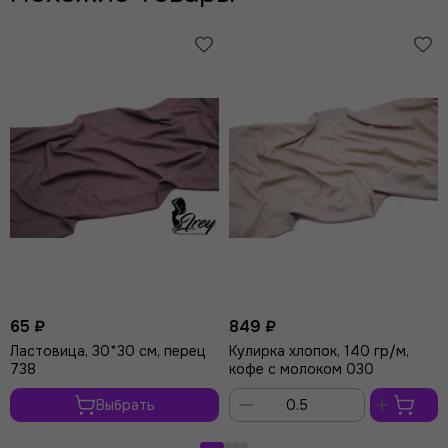
(экстра-пенье, супер-пенье), пенье - высокое качество.
Карде (ринг, кардье), open-end (опененд, ОЕ) - качество
ниже. Наша кулирка качества пенье. Кулирка пенье - это
полотна высокого сорта. Они изготавливаются из самого
качественного хлопка при помощи особой выработки.
Волокна основы длинные, поэтому материал получается
гладкий, устойчивый к износу, держит форму и не
видоизменяется после стирки.
У нашей кулирки средняя плотность - 140 г/кв.м. Изделия из
нее получаются легкими и воздушными. Изначально мы
приобрели эту ткань для ластовиц, но покупатели оценили
качество трикотажа и стали шить из него полноценные
комплекты.
65 ₽
849 ₽
Ластовица, 30*30 см, перец
Кулирка хлопок, 140 гр/м,
Важный плюс - кулирка идет тон в тон к резинкам из
738
кофе с молоком 030
ассортимента Ирей Лейс, что значительно облегчает
подбор материалов.
Выбрать
В