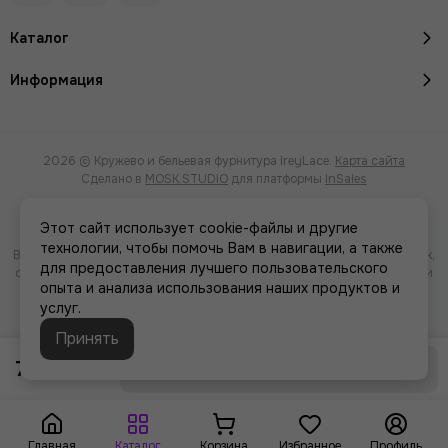
Каталог
Информация
2026 © Кружево и бельевая фурнитура IreyLace.
Карта сайта
Сделано в
MOSK.STUDIO
для платформы
InSales
Этот сайт использует cookie-файлы и другие
технологии, чтобы помочь Вам в навигации, а также
Вся представленная на сайте информация, касающаяся характеристик,
для предоставления лучшего пользовательского
стоимости товаров и услуг, носит информационный характер и ни при
опыта и анализа использования наших продуктов и
каких условиях не является публичной офертой, определяемой
услуг.
положениями Статьи 437(2) Гражданского кодекса РФ.
Принять
749 ₽
Распродано
Главная
Каталог
Корзина
Избранное
Профиль