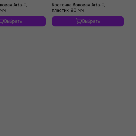
ковая Arta-F,
Косточка боковая Arta-F,
Ко
 мм
пластик, 90 мм
пл
Выбрать
Выбрать