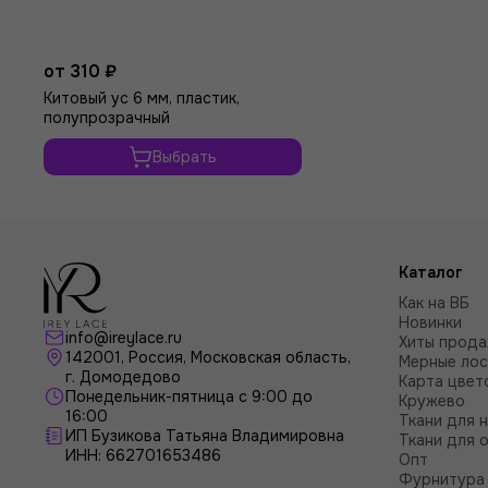
от 310 ₽
Китовый ус 6 мм, пластик,
полупрозрачный
Выбрать
Каталог
Как на ВБ
Новинки
info@ireylace.ru
Хиты прод
142001
,
Россия
, Московская область,
Мерные лос
г.
Домодедово
Карта цвет
Понедельник-пятница с 9:00 до
Кружево
16:00
Ткани для 
ИП Бузикова Татьяна Владимировна
Ткани для 
ИНН: 662701653486
Опт
Фурнитура 