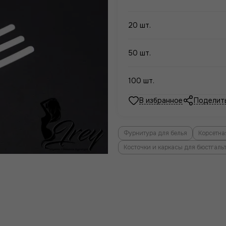
20 шт.
50 шт.
100 шт.
Поделит
Фурнитура для белья
Корсетна
Косточки и каркасы для бюстгаль