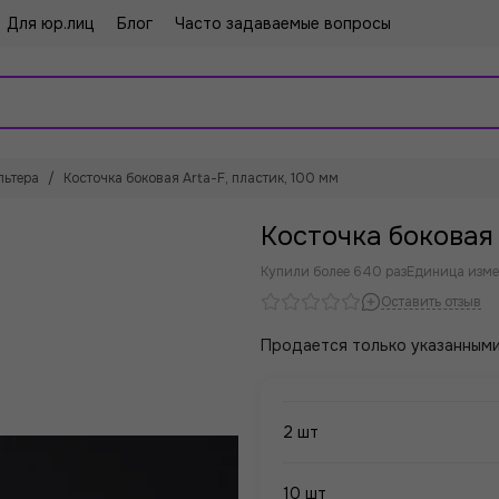
Для юр.лиц
Блог
Часто задаваемые вопросы
льтера
Косточка боковая Arta-F, пластик, 100 мм
Косточка боковая 
Купили более 640 раз
Единица изме
Оставить отзыв
Продается только указанными
2 шт
10 шт