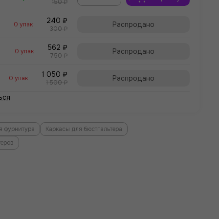
150 ₽
240 ₽
Распродано
0 упак
300 ₽
562 ₽
Распродано
0 упак
750 ₽
1 050 ₽
Распродано
0 упак
1 500 ₽
ься
я фурнитура
Каркасы для бюстгальтера
теров