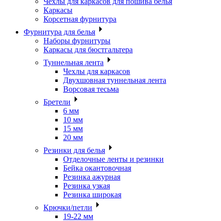
Чехлы для каркасов для пошива белья
Каркасы
Корсетная фурнитура
Фурнитура для белья
Наборы фурнитуры
Каркасы для бюстгальтера
Туннельная лента
Чехлы для каркасов
Двухшовная туннельная лента
Ворсовая тесьма
Бретели
6 мм
10 мм
15 мм
20 мм
Резинки для белья
Отделочные ленты и резинки
Бейка окантовочная
Резинка ажурная
Резинка узкая
Резинка широкая
Крючки/петли
19-22 мм