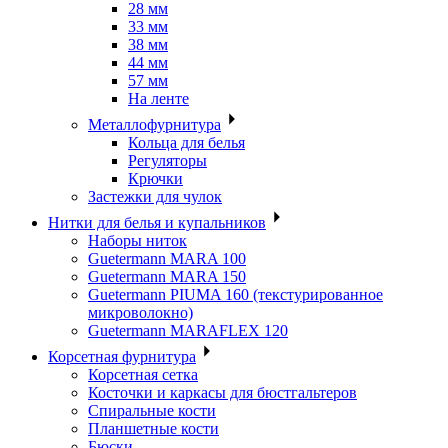
28 мм
33 мм
38 мм
44 мм
57 мм
На ленте
Металлофурнитура
Кольца для белья
Регуляторы
Крючки
Застежки для чулок
Нитки для белья и купальников
Наборы ниток
Guetermann MARA 100
Guetermann MARA 150
Guetermann PIUMA 160 (текстурированное
микроволокно)
Guetermann MARAFLEX 120
Корсетная фурнитура
Корсетная сетка
Косточки и каркасы для бюстгальтеров
Спиральные кости
Планшетные кости
Бюски