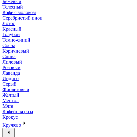
Бежевый
Телесный
Кофе с молоком
Серебристый пион
Лотос
Красный
Голубой
Темно-синий
Сосна
Коричневый
Слива
Лиловый
Розовый
Лаванда
Индиго
Серый
Фиолетовый
Желтый
Ментол
Мята
Кофейная роза
Крокус
Кружево