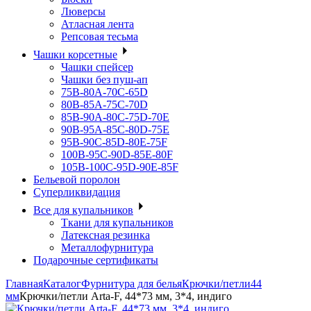
Люверсы
Атласная лента
Репсовая тесьма
Чашки корсетные
Чашки спейсер
Чашки без пуш-ап
75В-80А-70С-65D
80В-85А-75С-70D
85В-90А-80С-75D-70E
90B-95A-85C-80D-75E
95B-90C-85D-80E-75F
100B-95C-90D-85E-80F
105B-100C-95D-90E-85F
Бельевой поролон
Суперликвидация
Все для купальников
Ткани для купальников
Латексная резинка
Металлофурнитура
Подарочные сертификаты
Главная
Каталог
Фурнитура для белья
Крючки/петли
44
мм
Крючки/петли Arta-F, 44*73 мм, 3*4, индиго