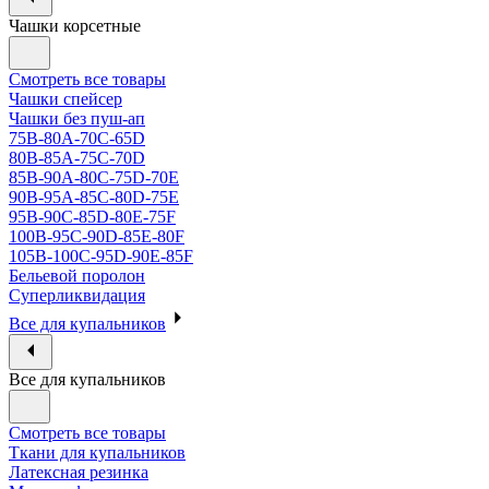
Чашки корсетные
Смотреть все товары
Чашки спейсер
Чашки без пуш-ап
75В-80А-70С-65D
80В-85А-75С-70D
85В-90А-80С-75D-70E
90B-95A-85C-80D-75E
95B-90C-85D-80E-75F
100B-95C-90D-85E-80F
105B-100C-95D-90E-85F
Бельевой поролон
Суперликвидация
Все для купальников
Все для купальников
Смотреть все товары
Ткани для купальников
Латексная резинка