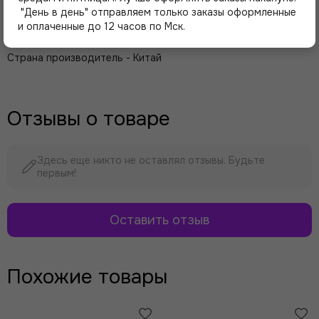
Купон 280-295 см.
"День в день" отправляем только заказы оформленные
и оплаченные до 12 часов по Мск.
Состав 100% NY
Страна производитель - Китай
Отзывы о товаре
Здесь еще никто не оставлял отзывы. Будьте
первым!
Оставить отзыв
Похожие товары