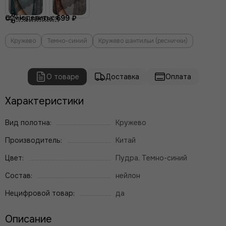
Поделиться
Сумма заказа:
699 ₽
Кружево
Темно-синий
Кружево шантильи (реснички)
О товаре
Доставка
Оплата
Характеристики
Вид полотна:
Кружево
Производитель:
Китай
Цвет:
Пудра, Темно-синий
Состав:
нейлон
Нецифровой товар:
да
Описание