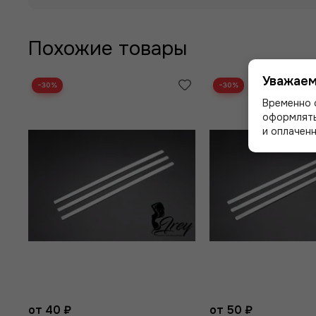
Похожие товары
Уважаем
−30%
−30%
Временно 
оформлять
и оплаченн
от 40 ₽
от 50 ₽