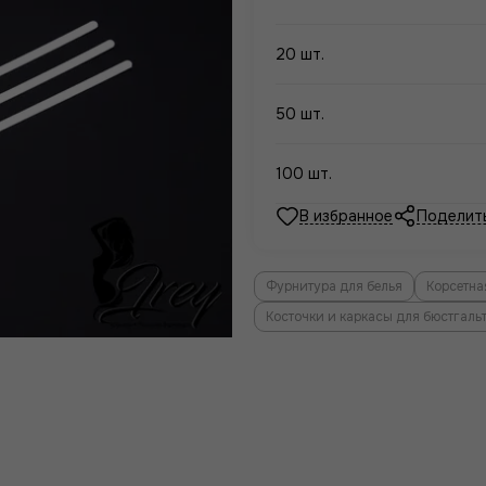
20 шт.
50 шт.
100 шт.
Поделит
Фурнитура для белья
Корсетна
Косточки и каркасы для бюстгаль