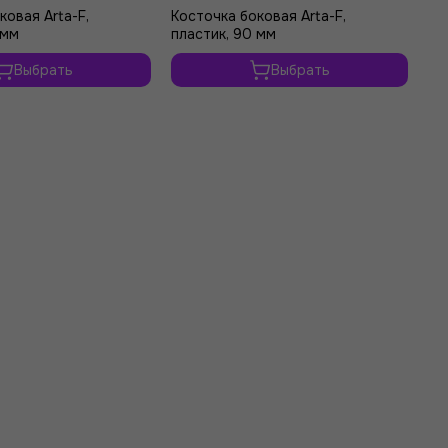
ковая Arta-F,
Косточка боковая Arta-F,
Ко
 мм
пластик, 90 мм
пл
Выбрать
Выбрать