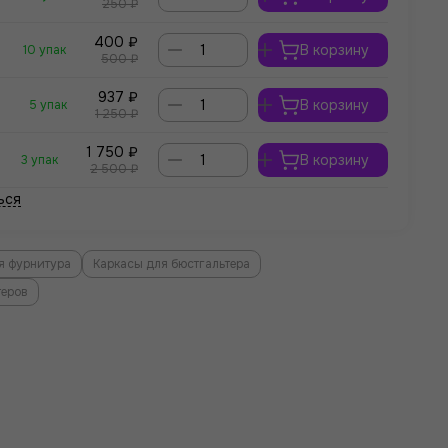
250 ₽
400 ₽
В корзину
10 упак
500 ₽
937 ₽
В корзину
5 упак
1 250 ₽
1 750 ₽
В корзину
3 упак
2 500 ₽
ься
я фурнитура
Каркасы для бюстгальтера
теров