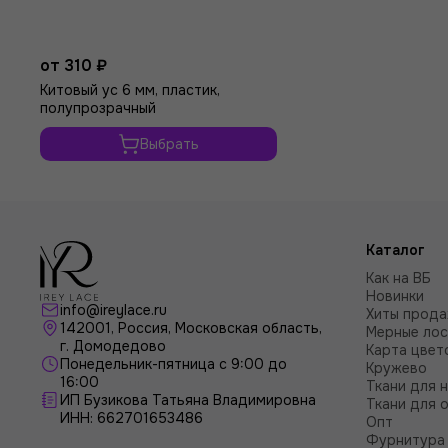
от 310 ₽
Китовый ус 6 мм, пластик,
полупрозрачный
Выбрать
Каталог
Как на ВБ
Новинки
info@ireylace.ru
Хиты прод
142001
,
Россия
, Московская область,
Мерные лос
г.
Домодедово
Карта цвет
Понедельник-пятница с 9:00 до
Кружево
16:00
Ткани для 
ИП Бузикова Татьяна Владимировна
Ткани для 
ИНН: 662701653486
Опт
Фурнитура 