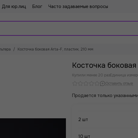
Для юр.лиц
Блог
Часто задаваемые вопросы
льтера
Косточка боковая Arta-F, пластик, 210 мм
Косточка боковая 
Купили менее 20 раз
Единица измер
Оставить отзыв
Продается только указанными
2 шт
10 шт