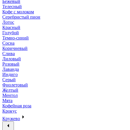
Бежевый
Телесный
Кофе с молоком
Серебристый пион
Лотос
Красный
Голубой
Темно-синий
Сосна
Коричневый
Слива
Лиловый
Розовый
Лаванда
Индиго
Серый
Фиолетовый
Желтый
Ментол
Мята
Кофейная роза
Крокус
Кружево