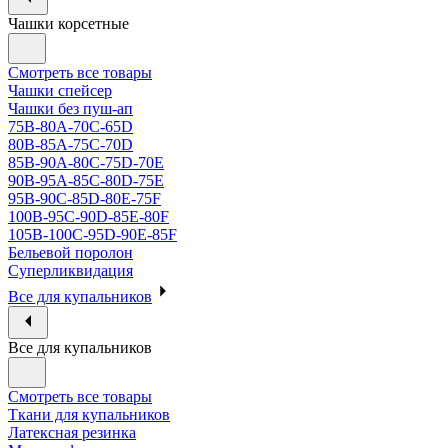
Чашки корсетные
Смотреть все товары
Чашки спейсер
Чашки без пуш-ап
75В-80А-70С-65D
80В-85А-75С-70D
85В-90А-80С-75D-70E
90B-95A-85C-80D-75E
95B-90C-85D-80E-75F
100B-95C-90D-85E-80F
105B-100C-95D-90E-85F
Бельевой поролон
Суперликвидация
Все для купальников
Все для купальников
Смотреть все товары
Ткани для купальников
Латексная резинка