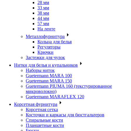
28 мм
33 мм
38 мм
44 мм
57 мм
На ленте
Металлофурнитура
Кольца для белья
Регуляторы
Крючки
Застежки для чулок
Нитки для белья и купальников
Наборы ниток
Guetermann MARA 100
Guetermann MARA 150
Guetermann PIUMA 160 (текстурированное
микроволокно)
Guetermann MARAFLEX 120
Корсетная фурнитура
Корсетная сетка
Косточки и каркасы для бюстгальтеров
Спиральные кости
Планшетные кости
Бюски