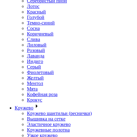
Серебристый пион
Лотос
Красный
Голубой
Темно-синий
Сосна
Коричневый
Слива
Лиловый
Розовый
Лаванда
Индиго
Серый
Фиолетовый
Желтый
Ментол
Мята
Кофейная роза
Крокус
Кружево
Кружево шантильи (реснички)
Вышивка на сетке
Эластичное кружево
Кружевные полотна
Узкое кружево