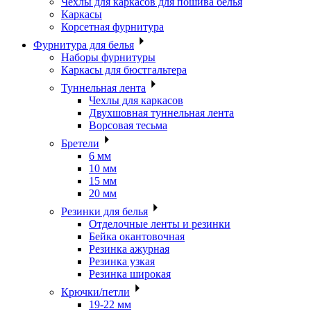
Чехлы для каркасов для пошива белья
Каркасы
Корсетная фурнитура
Фурнитура для белья
Наборы фурнитуры
Каркасы для бюстгальтера
Туннельная лента
Чехлы для каркасов
Двухшовная туннельная лента
Ворсовая тесьма
Бретели
6 мм
10 мм
15 мм
20 мм
Резинки для белья
Отделочные ленты и резинки
Бейка окантовочная
Резинка ажурная
Резинка узкая
Резинка широкая
Крючки/петли
19-22 мм