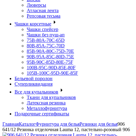
Люверсы
Атласная лента
Репсовая тесьма
Чашки корсетные
Чашки спейсер
Чашки без пуш-ап
75В-80А-70С-65D
80В-85А-75С-70D
85В-90А-80С-75D-70E
90B-95A-85C-80D-75E
95B-90C-85D-80E-75F
100B-95C-90D-85E-80F
105B-100C-95D-90E-85F
Бельевой поролон
Суперликвидация
Все для купальников
Ткани для купальников
Латексная резинка
Металлофурнитура
Подарочные сертификаты
Главная
Каталог
Фурнитура для белья
Резинки для белья
906
641/12 Резинка отделочная Lauma 12, пастельно-розовый 906