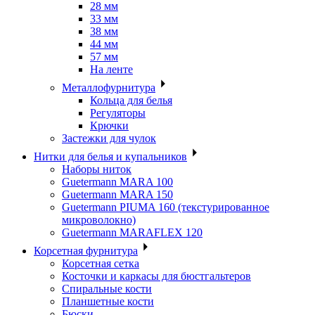
28 мм
33 мм
38 мм
44 мм
57 мм
На ленте
Металлофурнитура
Кольца для белья
Регуляторы
Крючки
Застежки для чулок
Нитки для белья и купальников
Наборы ниток
Guetermann MARA 100
Guetermann MARA 150
Guetermann PIUMA 160 (текстурированное
микроволокно)
Guetermann MARAFLEX 120
Корсетная фурнитура
Корсетная сетка
Косточки и каркасы для бюстгальтеров
Спиральные кости
Планшетные кости
Бюски