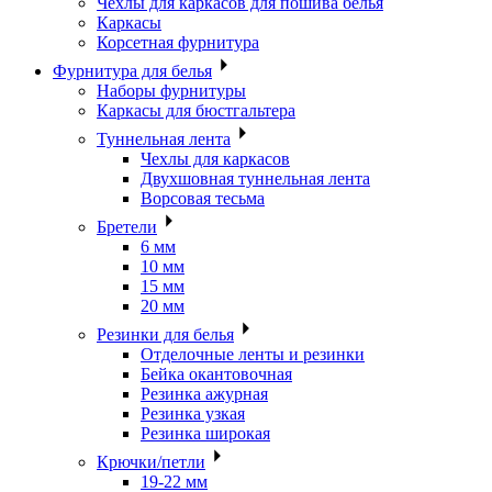
Чехлы для каркасов для пошива белья
Каркасы
Корсетная фурнитура
Фурнитура для белья
Наборы фурнитуры
Каркасы для бюстгальтера
Туннельная лента
Чехлы для каркасов
Двухшовная туннельная лента
Ворсовая тесьма
Бретели
6 мм
10 мм
15 мм
20 мм
Резинки для белья
Отделочные ленты и резинки
Бейка окантовочная
Резинка ажурная
Резинка узкая
Резинка широкая
Крючки/петли
19-22 мм