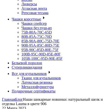
Люверсы
Атласная лента
Репсовая тесьма
Чашки корсетные
Чашки спейсер
Чашки без пуш-ап
75В-80А-70С-65D
80В-85А-75С-70D
85В-90А-80С-75D-70E
90B-95A-85C-80D-75E
95B-90C-85D-80E-75F
100B-95C-90D-85E-80F
105B-100C-95D-90E-85F
Бельевой поролон
Суперликвидация
Все для купальников
Ткани для купальников
Латексная резинка
Металлофурнитура
Подарочные сертификаты
Главная
Блог
Наши шикарные новинки: натуральный шелк и
отделка Lauma в цвете 906
22 Марта 2023