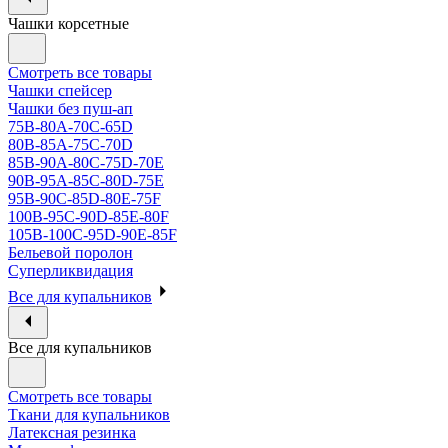
Чашки корсетные
Смотреть все товары
Чашки спейсер
Чашки без пуш-ап
75В-80А-70С-65D
80В-85А-75С-70D
85В-90А-80С-75D-70E
90B-95A-85C-80D-75E
95B-90C-85D-80E-75F
100B-95C-90D-85E-80F
105B-100C-95D-90E-85F
Бельевой поролон
Суперликвидация
Все для купальников
Все для купальников
Смотреть все товары
Ткани для купальников
Латексная резинка