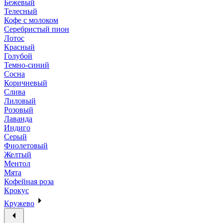
Бежевый
Телесный
Кофе с молоком
Серебристый пион
Лотос
Красный
Голубой
Темно-синий
Сосна
Коричневый
Слива
Лиловый
Розовый
Лаванда
Индиго
Серый
Фиолетовый
Желтый
Ментол
Мята
Кофейная роза
Крокус
Кружево