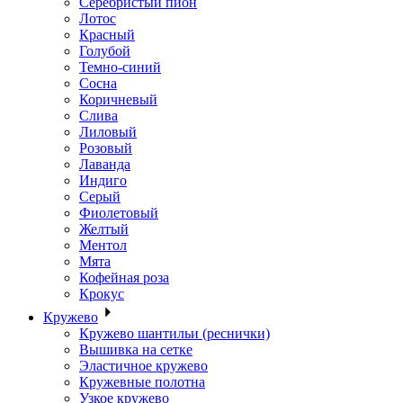
Серебристый пион
Лотос
Красный
Голубой
Темно-синий
Сосна
Коричневый
Слива
Лиловый
Розовый
Лаванда
Индиго
Серый
Фиолетовый
Желтый
Ментол
Мята
Кофейная роза
Крокус
Кружево
Кружево шантильи (реснички)
Вышивка на сетке
Эластичное кружево
Кружевные полотна
Узкое кружево