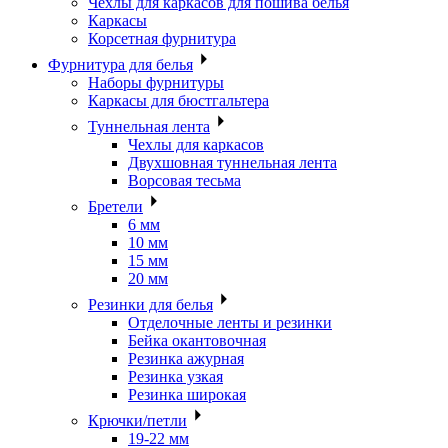
Чехлы для каркасов для пошива белья
Каркасы
Корсетная фурнитура
Фурнитура для белья
Наборы фурнитуры
Каркасы для бюстгальтера
Туннельная лента
Чехлы для каркасов
Двухшовная туннельная лента
Ворсовая тесьма
Бретели
6 мм
10 мм
15 мм
20 мм
Резинки для белья
Отделочные ленты и резинки
Бейка окантовочная
Резинка ажурная
Резинка узкая
Резинка широкая
Крючки/петли
19-22 мм