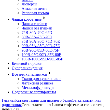
Люверсы
Атласная лента
Репсовая тесьма
Чашки корсетные
Чашки спейсер
Чашки без пуш-ап
75В-80А-70С-65D
80В-85А-75С-70D
85В-90А-80С-75D-70E
90B-95A-85C-80D-75E
95B-90C-85D-80E-75F
100B-95C-90D-85E-80F
105B-100C-95D-90E-85F
Бельевой поролон
Суперликвидация
Все для купальников
Ткани для купальников
Латексная резинка
Металлофурнитура
Подарочные сертификаты
Главная
Каталог
Ткани для нижнего белья
Сетка эластичная
однотонная
Сетка эластичная Lauma с эффектом голого тела,
перец 738