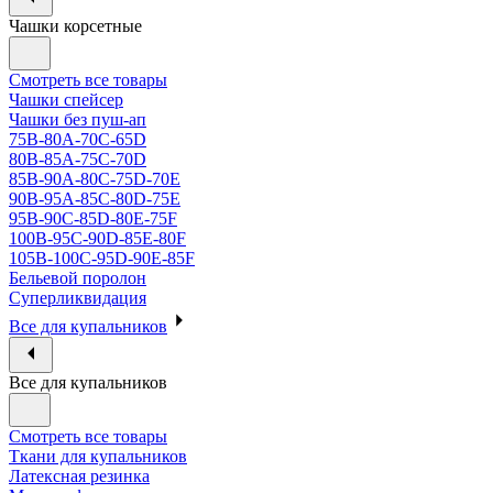
Чашки корсетные
Смотреть все товары
Чашки спейсер
Чашки без пуш-ап
75В-80А-70С-65D
80В-85А-75С-70D
85В-90А-80С-75D-70E
90B-95A-85C-80D-75E
95B-90C-85D-80E-75F
100B-95C-90D-85E-80F
105B-100C-95D-90E-85F
Бельевой поролон
Суперликвидация
Все для купальников
Все для купальников
Смотреть все товары
Ткани для купальников
Латексная резинка