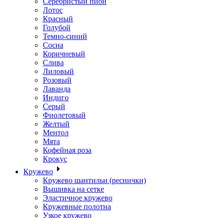
Серебристый пион
Лотос
Красный
Голубой
Темно-синий
Сосна
Коричневый
Слива
Лиловый
Розовый
Лаванда
Индиго
Серый
Фиолетовый
Желтый
Ментол
Мята
Кофейная роза
Крокус
Кружево
Кружево шантильи (реснички)
Вышивка на сетке
Эластичное кружево
Кружевные полотна
Узкое кружево