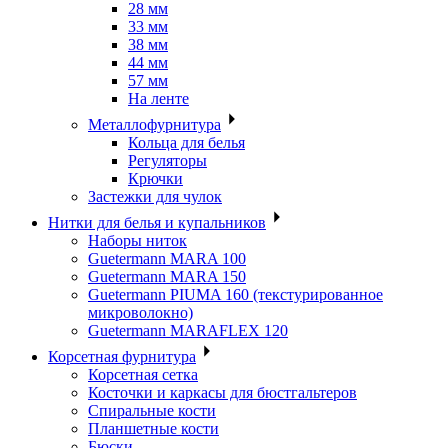
28 мм
33 мм
38 мм
44 мм
57 мм
На ленте
Металлофурнитура
Кольца для белья
Регуляторы
Крючки
Застежки для чулок
Нитки для белья и купальников
Наборы ниток
Guetermann MARA 100
Guetermann MARA 150
Guetermann PIUMA 160 (текстурированное
микроволокно)
Guetermann MARAFLEX 120
Корсетная фурнитура
Корсетная сетка
Косточки и каркасы для бюстгальтеров
Спиральные кости
Планшетные кости
Бюски