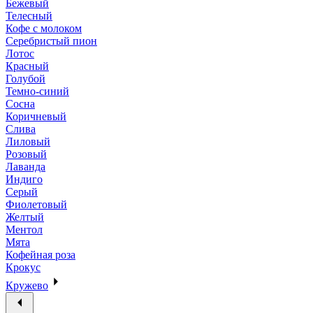
Бежевый
Телесный
Кофе с молоком
Серебристый пион
Лотос
Красный
Голубой
Темно-синий
Сосна
Коричневый
Слива
Лиловый
Розовый
Лаванда
Индиго
Серый
Фиолетовый
Желтый
Ментол
Мята
Кофейная роза
Крокус
Кружево