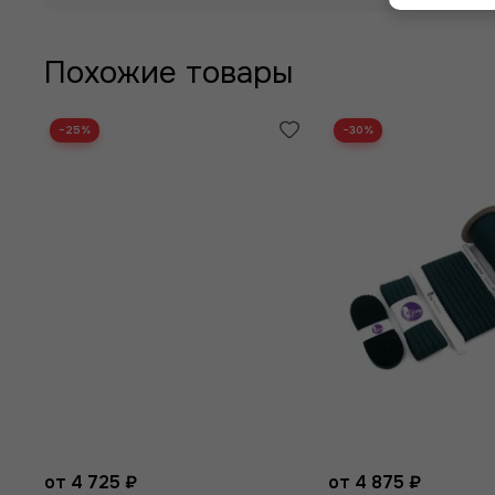
Похожие товары
−25%
−30%
от 4 725 ₽
от 4 875 ₽