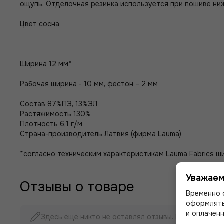
ощупь. Отделочная резинка используется при пошиве нижн
Цвет сосна
Ширина 12 мм*
Рабочая ширина - 10 мм, фестон – 2 мм
Состав 87%ПЭ, 13%ЭЛ
Растяжимость 130%
Плотность 6,1 г/м
Страна-производитель Латвия (фирма Lauma)
*согласно техническим характеристикам Lauma Fabrics ши
Уважаем
Отзывы о товаре
Временно 
оформлять
и оплаченн
Здесь еще никто не оставлял отзывы. Будьте первы