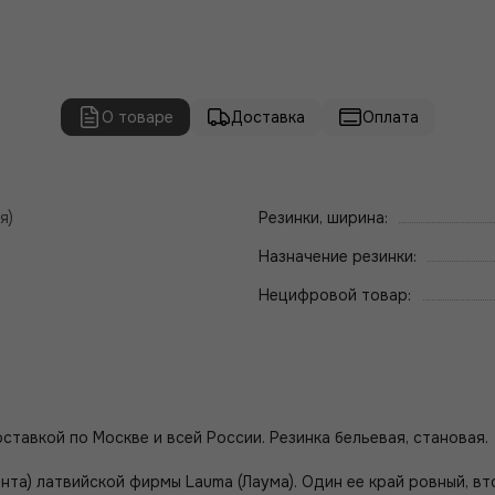
О товаре
Доставка
Оплата
я)
Резинки, ширина:
Назначение резинки:
Нецифровой товар:
ставкой по Москве и всей России. Резинка бельевая, становая.
та) латвийской фирмы Lauma (Лаума). Один ее край ровный, вто