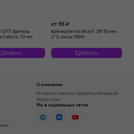
₽
от 55 ₽
от
0 ОПТ Бретель
Крючки/петли Arta-F, 38*55 мм,
Кр
 Fabrics, 10 мм,
2*3, сосна 1994
2*
Выбрать
Выбрать
О компании
Интернет-магазин кружева и бельевой
фурнитуры
Мы в социальных сетях
кими