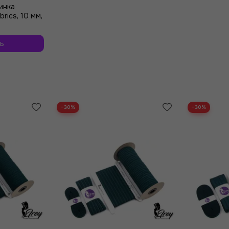
инка
rics, 10 мм,
ь
−30%
−30%