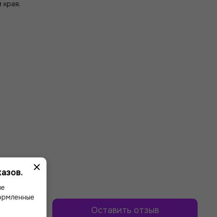
 края.
азов.
ше
формленные
Оставить отзыв