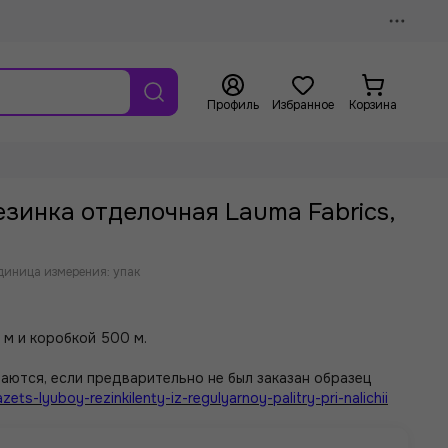
Профиль
Избранное
Корзина
езинка отделочная Lauma Fabrics,
диница измерения: упак
 м и коробкой 500 м.
аются, если предварительно не был заказан образец
zets-lyuboy-rezinkilenty-iz-regulyarnoy-palitry-pri-nalichii