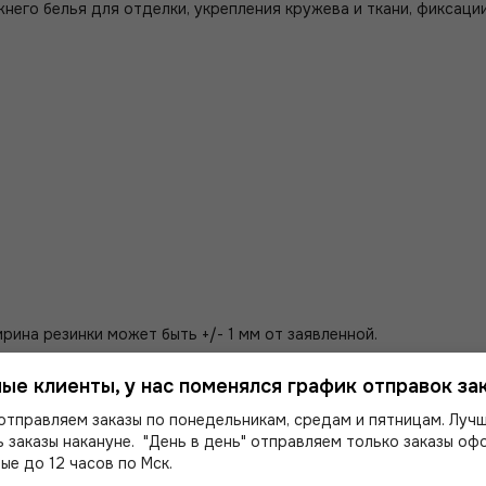
его белья для отделки, укрепления кружева и ткани, фиксации
рина резинки может быть +/- 1 мм от заявленной.
ые клиенты, у нас поменялся график отправок зак
отправляем заказы по понедельникам, средам и пятницам. Луч
 заказы накануне. "День в день" отправляем только заказы о
ые до 12 часов по Мск.
м!