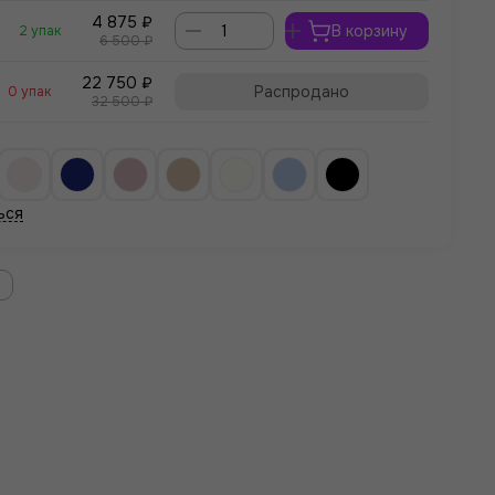
4 875 ₽
В корзину
2 упак
6 500 ₽
22 750 ₽
Распродано
0 упак
32 500 ₽
ься
м