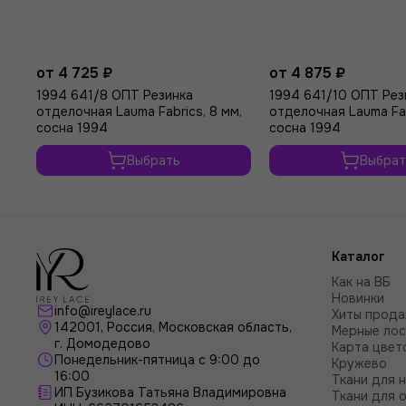
от 4 725 ₽
от 4 875 ₽
1994 641/8 ОПТ Резинка
1994 641/10 ОПТ Рез
отделочная Lauma Fabrics, 8 мм,
отделочная Lauma Fab
сосна 1994
сосна 1994
Выбрать
Выбрат
Каталог
Как на ВБ
Новинки
info@ireylace.ru
Хиты прод
142001
,
Россия
, Московская область,
Мерные лос
г.
Домодедово
Карта цвет
Понедельник-пятница с 9:00 до
Кружево
16:00
Ткани для 
ИП Бузикова Татьяна Владимировна
Ткани для 