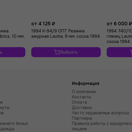
от 4 125 ₽
от 6 000 
инка
1994 K-94/9 ОПТ Резинка
1994 740/1
rics, 10 мм,
ажурная Lauma, 9 мм, сосна 1994
глянец Lauma
сосна 1994
ь
Выбрать
Информация
О компании
Контакты
аж
Оплата
куты
Доставка
ов
Часто задаваемые вопросы
Партнеры
нижнего белья
Правила работы с юридичес
одежды
лицами