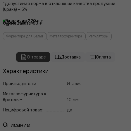
*допустимая норма в отклонении качества продукции
(брака) - 5%
В наличии
220
Поделиться
Сумма заказа:
90 ₽
Фурнитура для белья
Металлофурнитура
Регуляторы
О товаре
Доставка
Оплата
Характеристики
Производитель:
Италия
Металлофурнитура к
бретелям:
10 мм
Нецифровой товар:
да
Описание