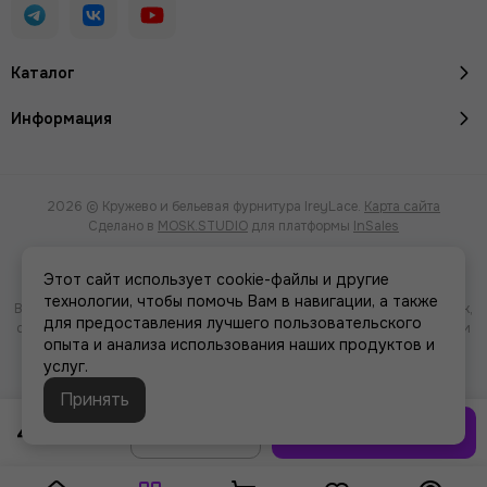
Каталог
Информация
2026 © Кружево и бельевая фурнитура IreyLace.
Карта сайта
Сделано в
MOSK.STUDIO
для платформы
InSales
Этот сайт использует cookie-файлы и другие
технологии, чтобы помочь Вам в навигации, а также
Вся представленная на сайте информация, касающаяся характеристик,
для предоставления лучшего пользовательского
стоимости товаров и услуг, носит информационный характер и ни при
опыта и анализа использования наших продуктов и
каких условиях не является публичной офертой, определяемой
услуг.
положениями Статьи 437(2) Гражданского кодекса РФ.
Принять
45 ₽
В корзину