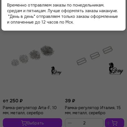
Похожие товары
Временно отправляем заказы по понедельникам,
средам и пятницам. Лучше оформлять заказы накануне.
"День в день" отправляем только заказы оформленные
и оплаченные до 12 часов по Мск.
от 250 ₽
39 ₽
Рамка-регулятор Arta-F, 10
Рамка-регулятор Италия, 15
мм, металл, серебро
мм, металл, серебро
Выбрать