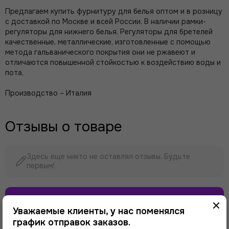
Предлагаем купить фурнитуру для белья оптом и в розницу
с доставкой по Москве и всей России. В наличии рамки-
регуляторы для нижнего белья. Регуляторы для бретелей
качественные, металлические, изготовленные с помощью
метода гальванического покрытия они не ржавеют и
отличаются повышенной стойкостью к воздействию воды и
пота.
Производство – Италия
Отзывы о товаре
Здесь еще никто не оставлял отзывы. Будьте
первым!
Оставить отзыв
Уважаемые клиенты, у нас поменялся
график отправок заказов.