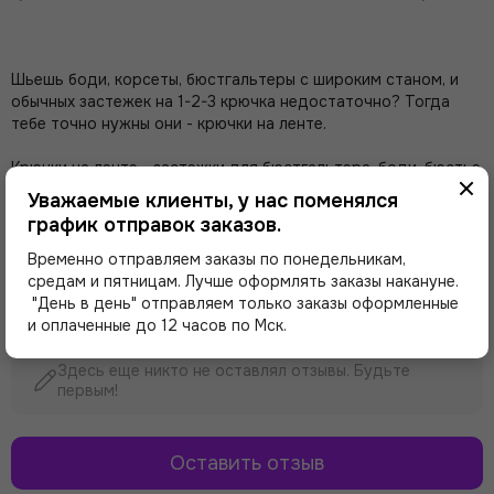
Шьешь боди, корсеты, бюстгальтеры с широким станом, и
обычных застежек на 1-2-3 крючка недостаточно? Тогда
тебе точно нужны они - крючки на ленте.
Крючки на ленте - застежки для бюстгальтера, боди, бюстье
- производства латвийской фабрики Arta-F (Арта-Ф).
Уважаемые клиенты, у нас поменялся
Застежки состоят из 2 частей: крючки и петли (крючок /
график отправок заказов.
петля).
Временно отправляем заказы по понедельникам,
средам и пятницам. Лучше оформлять заказы накануне.
Отзывы о товаре
"День в день" отправляем только заказы оформленные
и оплаченные до 12 часов по Мск.
Здесь еще никто не оставлял отзывы. Будьте
первым!
Оставить отзыв