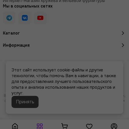
Интернет-магазин кружева и бельевой фурнитуры
Мы в социальных сетях
Каталог
Информация
2026 © Кружево и бельевая фурнитура IreyLace.
Карта сайта
Этот сайт использует cookie-файлы и другие
Сделано в
MOSK.STUDIO
для платформы
InSales
технологии, чтобы помочь Вам в навигации, а также
для предоставления лучшего пользовательского
опыта и анализа использования наших продуктов и
услуг.
Вся представленная на сайте информация, касающаяся характеристик,
стоимости товаров и услуг, носит информационный характер и ни при
Принять
каких условиях не является публичной офертой, определяемой
положениями Статьи 437(2) Гражданского кодекса РФ.