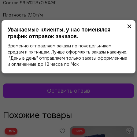
Состав
99.5%ПЭ+0,5%ЭЛ
Плотность 7,10г/м
Производитель - Греция
Уважаемые клиенты, у нас поменялся
график отправок заказов.
Отзывы о товаре
Временно отправляем заказы по понедельникам,
средам и пятницам. Лучше оформлять заказы накануне.
"День в день" отправляем только заказы оформленные
и оплаченные до 12 часов по Мск.
Здесь еще никто не оставлял отзывы. Будьте
первым!
Оставить отзыв
Похожие товары
−15%
−30%