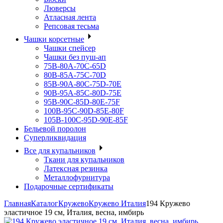
Люверсы
Атласная лента
Репсовая тесьма
Чашки корсетные
Чашки спейсер
Чашки без пуш-ап
75В-80А-70С-65D
80В-85А-75С-70D
85В-90А-80С-75D-70E
90B-95A-85C-80D-75E
95B-90C-85D-80E-75F
100B-95C-90D-85E-80F
105B-100C-95D-90E-85F
Бельевой поролон
Суперликвидация
Все для купальников
Ткани для купальников
Латексная резинка
Металлофурнитура
Подарочные сертификаты
Главная
Каталог
Кружево
Кружево Италия
194 Кружево
эластичное 19 см, Италия, весна, имбирь