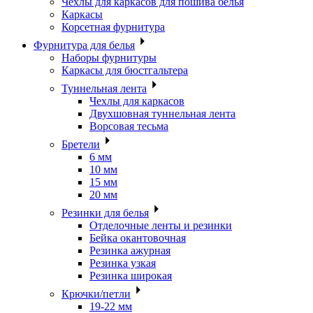
Чехлы для каркасов для пошива белья
Каркасы
Корсетная фурнитура
Фурнитура для белья
Наборы фурнитуры
Каркасы для бюстгальтера
Туннельная лента
Чехлы для каркасов
Двухшовная туннельная лента
Ворсовая тесьма
Бретели
6 мм
10 мм
15 мм
20 мм
Резинки для белья
Отделочные ленты и резинки
Бейка окантовочная
Резинка ажурная
Резинка узкая
Резинка широкая
Крючки/петли
19-22 мм