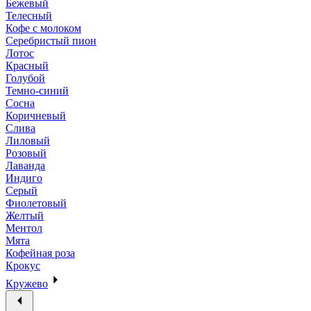
Бежевый
Телесный
Кофе с молоком
Серебристый пион
Лотос
Красный
Голубой
Темно-синий
Сосна
Коричневый
Слива
Лиловый
Розовый
Лаванда
Индиго
Серый
Фиолетовый
Желтый
Ментол
Мята
Кофейная роза
Крокус
Кружево