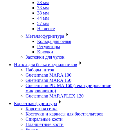
28 мм
33 мм
38 мм
44 мм
57 мм
На ленте
Металлофурнитура
Кольца для белья
Регуляторы
Крючки
Застежки для чулок
Нитки для белья и купальников
Наборы ниток
Guetermann MARA 100
Guetermann MARA 150
Guetermann PIUMA 160 (текстурированное
микроволокно)
Guetermann MARAFLEX 120
Корсетная фурнитура
Корсетная сетка
Косточки и каркасы для бюстгальтеров
Спиральные кости
Планшетные кости
Бюски