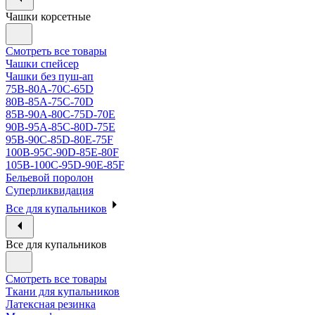
Чашки корсетные
Смотреть все товары
Чашки спейсер
Чашки без пуш-ап
75В-80А-70С-65D
80В-85А-75С-70D
85В-90А-80С-75D-70E
90B-95A-85C-80D-75E
95B-90C-85D-80E-75F
100B-95C-90D-85E-80F
105B-100C-95D-90E-85F
Бельевой поролон
Суперликвидация
Все для купальников
Все для купальников
Смотреть все товары
Ткани для купальников
Латексная резинка