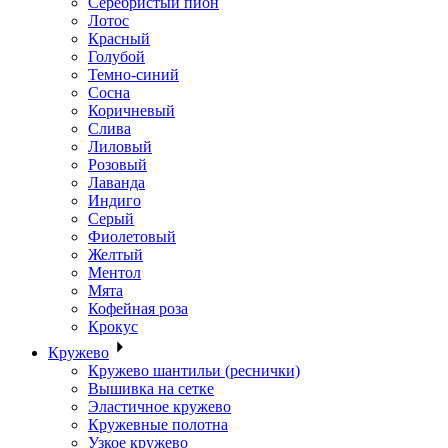
Серебристый пион
Лотос
Красный
Голубой
Темно-синий
Сосна
Коричневый
Слива
Лиловый
Розовый
Лаванда
Индиго
Серый
Фиолетовый
Желтый
Ментол
Мята
Кофейная роза
Крокус
Кружево
Кружево шантильи (реснички)
Вышивка на сетке
Эластичное кружево
Кружевные полотна
Узкое кружево