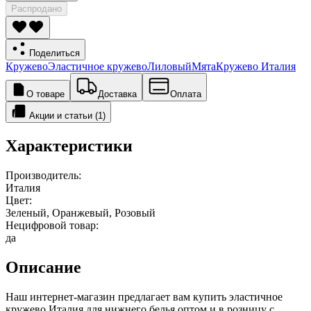
Распродано
Поделиться
Кружево
Эластичное кружево
Лиловый
Мята
Кружево Италия
О товаре
Доставка
Оплата
Акции и статьи (1)
Характеристики
Производитель:
Италия
Цвет:
Зеленый, Оранжевый, Розовый
Нецифровой товар:
да
Описание
Наш интернет-магазин предлагает вам купить эластичное
кружево Италия для нижнего белья оптом и в розницу с