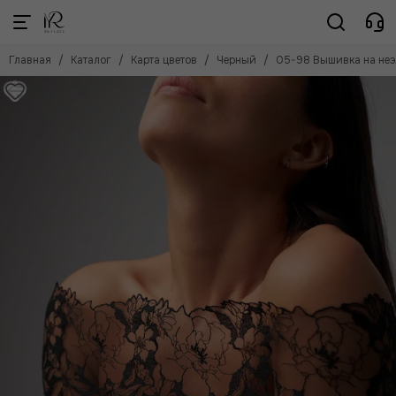
Карта цветов
Главная
Каталог
Карта цветов
Черный
05-98 Вышивка на неэл.
Смотреть все товары
Черный
Белый
Айвори
Бежевый
Телесный
Кофе с молоком
Серебристый пион
Лотос
Красный
Голубой
Темно-синий
Сосна
Коричневый
Слива
Лиловый