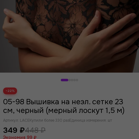
Розовый
Лаванда
Индиго
Серый
Фиолетовый
Желтый
Ментол
Мята
Кофейная роза
Крокус
−22%
05-98 Вышивка на неэл. сетке 23
см, черный (мерный лоскут 1,5 м)
Артикул:
LACE
Купили более 330 раз
Единица измерения: шт
349 ₽
448 ₽
Экономия
99 ₽