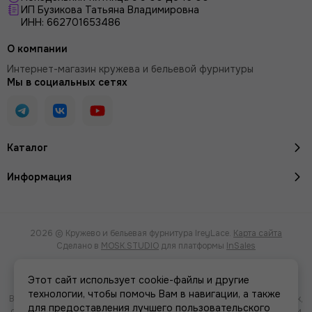
ИП Бузикова Татьяна Владимировна
ИНН: 662701653486
О компании
Интернет-магазин кружева и бельевой фурнитуры
Мы в социальных сетях
Каталог
Информация
2026 © Кружево и бельевая фурнитура IreyLace.
Карта сайта
Сделано в
MOSK.STUDIO
для платформы
InSales
Этот сайт использует cookie-файлы и другие
технологии, чтобы помочь Вам в навигации, а также
Вся представленная на сайте информация, касающаяся характеристик,
для предоставления лучшего пользовательского
стоимости товаров и услуг, носит информационный характер и ни при