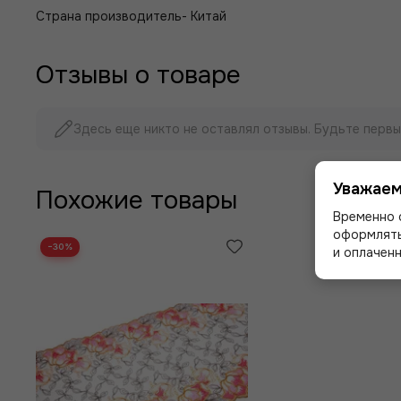
Страна производитель- Китай
Отзывы о товаре
Здесь еще никто не оставлял отзывы. Будьте первы
Уважаем
Похожие товары
Временно 
оформлять
−30%
и оплаченн