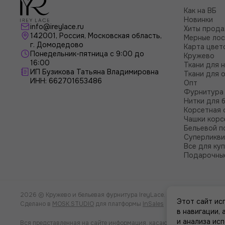
Как на ВБ
Новинки
info@ireylace.ru
Хиты прод
142001
,
Россия
, Московская область,
Мерные лос
г.
Домодедово
Карта цвет
Понедельник-пятница с 9:00 до
Кружево
16:00
Ткани для 
ИП Бузикова Татьяна Владимировна
Ткани для 
ИНН: 662701653486
Опт
Фурнитура 
Нитки для 
Корсетная 
Чашки корс
Бельевой п
Суперликв
Все для ку
Подарочны
2026 © Кружево и бельевая фурнитура IreyLace.
Карта сайта
Этот сайт ис
Сделано в
MOSK.STUDIO
для платформы
InSales
в навигации,
и анализа ис
Вся представленная на сайте информация, касающаяся характеристи