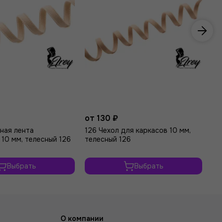
от 130 ₽
от
ная лента
126 Чехол для каркасов 10 мм,
Кр
10 мм, телесный 126
телесный 126
2*
Выбрать
Выбрать
О компании