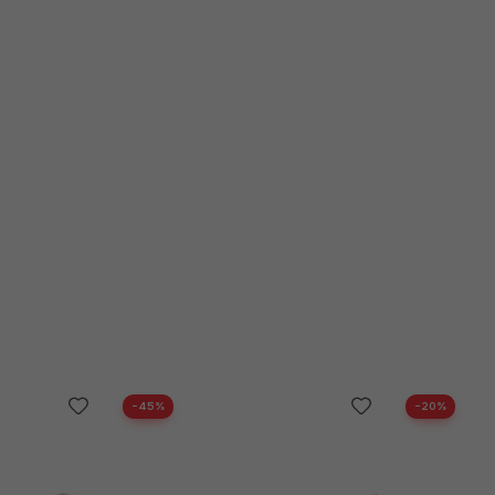
−45%
−20%