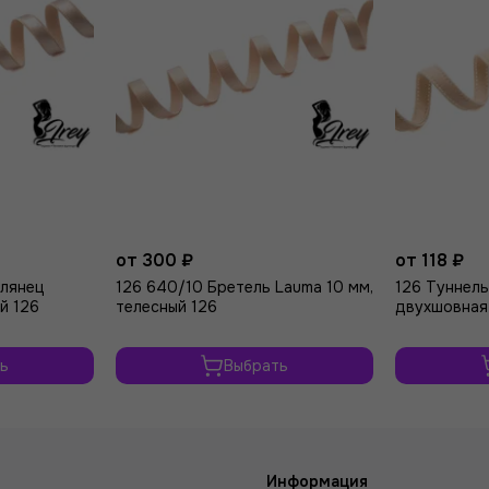
от 300 ₽
от 118 ₽
глянец
126 640/10 Бретель Lauma 10 мм,
126 Туннель
й 126
телесный 126
двухшовная 
ь
Выбрать
Информация