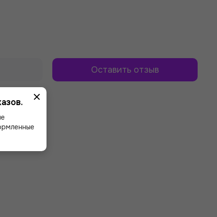
Оставить отзыв
азов.
ше
формленные