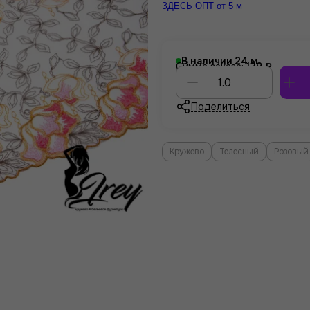
ЗДЕСЬ ОПТ от 5 м
В наличии
24
Сумма заказа:
139 ₽
Поделиться
Кружево
Телесный
Розовый