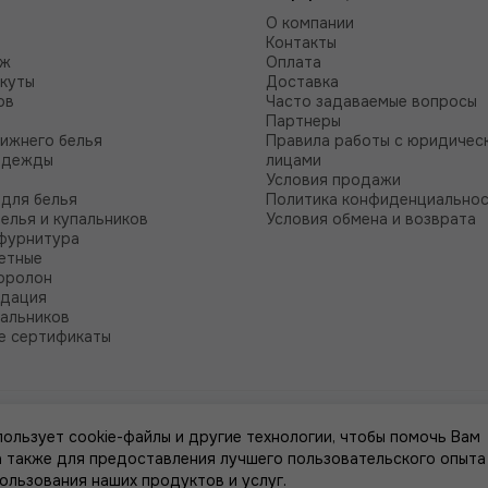
О компании
Контакты
аж
Оплата
куты
Доставка
ов
Часто задаваемые вопросы
Партнеры
нижнего белья
Правила работы с юридичес
одежды
лицами
Условия продажи
для белья
Политика конфиденциально
белья и купальников
Условия обмена и возврата
фурнитура
етные
оролон
идация
пальников
е сертификаты
пользует cookie-файлы и другие технологии, чтобы помочь Вам
 а также для предоставления лучшего пользовательского опыта
пользования наших продуктов и услуг.
к, стоимости товаров и услуг, носит информационный характер и ни при к