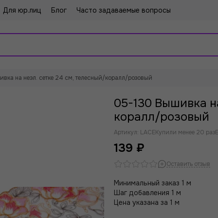
Для юр.лиц
Блог
Часто задаваемые вопросы
вка на неэл. сетке 24 см, телесный/коралл/розовый
05-130 Вышивка на
коралл/розовый
Артикул:
LACE
Купили менее 20 раз
139 ₽
Оставить отзыв
Минимальный заказ 1 м
Шаг добавления 1 м
Цена указана за 1 м