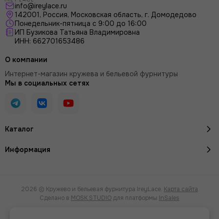
info@ireylace.ru
142001
,
Россия
, Московская область, г.
Домодедово
Понедельник-пятница с 9:00 до 16:00
ИП Бузикова Татьяна Владимировна
ИНН: 662701653486
О компании
Интернет-магазин кружева и бельевой фурнитуры
Мы в социальных сетях
Каталог
Информация
2026 © Кружево и бельевая фурнитура IreyLace.
Карта сайта
Сделано в
MOSK.STUDIO
для платформы
InSales