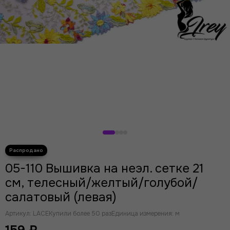
05-110 Вышивка на неэл. сетке 21
см, телесный/желтый/голубой/
салатовый (левая)
Артикул:
LACE
Купили более 50 раз
Единица измерения: м
159 ₽