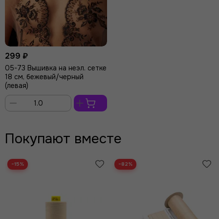
299 ₽
05-73 Вышивка на неэл. сетке
18 см, бежевый/черный
(левая)
В
корзину
Покупают вместе
−15%
−82%