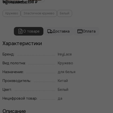
Поделиться
Сумма заказа:
198 ₽
Кружево
Эластичное кружево
Белый
О товаре
Доставка
Оплата
Характеристики
Бренд:
IreyLace
Вид полотна:
Кружево
Назначение:
для белья
Производитель:
Китай
Цвет:
Белый
Нецифровой товар:
да
Описание