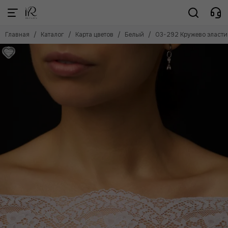
Карта цветов
Главная
Каталог
Карта цветов
Белый
03-292 Кружево эласти
Смотреть все товары
Черный
Белый
Айвори
Бежевый
Телесный
Кофе с молоком
Серебристый пион
Лотос
Красный
Голубой
Темно-синий
Сосна
Коричневый
Слива
Лиловый