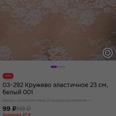
Розовый
Лаванда
Индиго
Серый
Фиолетовый
Желтый
Ментол
Мята
Кофейная роза
Крокус
−17%
03-292 Кружево эластичное 23 см,
белый 001
Артикул:
LACE
Купили менее 20 раз
Единица измерения: м
99 ₽
119 ₽
Экономия
20 ₽