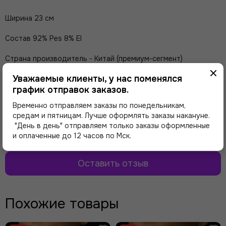
Ширина 23 см
Состав 92% Pes 8% El
Страна производитель - Китай (премиум-сегмент)
Уважаемые клиенты, у нас поменялся
Отзывы о товаре
график отправок заказов.
Временно отправляем заказы по понедельникам,
средам и пятницам. Лучше оформлять заказы накануне.
Здесь еще никто не оставлял отзывы. Будьте
"День в день" отправляем только заказы оформленные
первым!
и оплаченные до 12 часов по Мск.
Оставить отзыв
Похожие товары