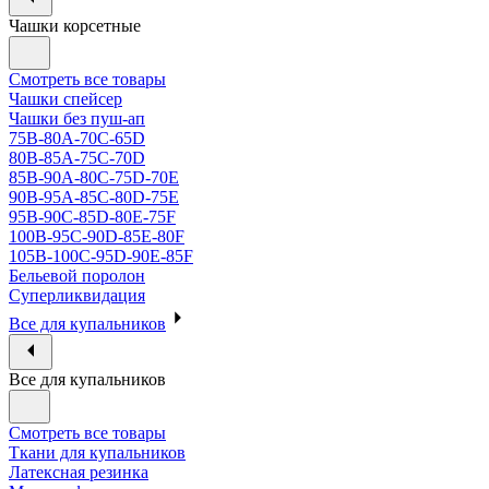
Чашки корсетные
Смотреть все товары
Чашки спейсер
Чашки без пуш-ап
75В-80А-70С-65D
80В-85А-75С-70D
85В-90А-80С-75D-70E
90B-95A-85C-80D-75E
95B-90C-85D-80E-75F
100B-95C-90D-85E-80F
105B-100C-95D-90E-85F
Бельевой поролон
Суперликвидация
Все для купальников
Все для купальников
Смотреть все товары
Ткани для купальников
Латексная резинка