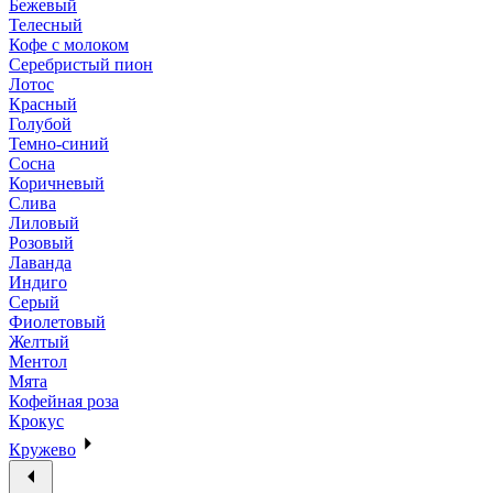
Бежевый
Телесный
Кофе с молоком
Серебристый пион
Лотос
Красный
Голубой
Темно-синий
Сосна
Коричневый
Слива
Лиловый
Розовый
Лаванда
Индиго
Серый
Фиолетовый
Желтый
Ментол
Мята
Кофейная роза
Крокус
Кружево