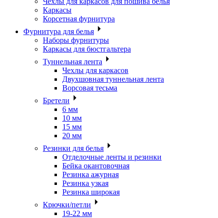
Чехлы для каркасов для пошива белья
Каркасы
Корсетная фурнитура
Фурнитура для белья
Наборы фурнитуры
Каркасы для бюстгальтера
Туннельная лента
Чехлы для каркасов
Двухшовная туннельная лента
Ворсовая тесьма
Бретели
6 мм
10 мм
15 мм
20 мм
Резинки для белья
Отделочные ленты и резинки
Бейка окантовочная
Резинка ажурная
Резинка узкая
Резинка широкая
Крючки/петли
19-22 мм