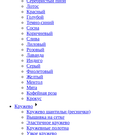
Серебристый пион
Лотос
Красный
Голубой
Темно-синий
Сосна
Коричневый
Слива
Лиловый
Розовый
Лаванда
Индиго
Серый
Фиолетовый
Желтый
Ментол
Мята
Кофейная роза
Крокус
Кружево
Кружево шантильи (реснички)
Вышивка на сетке
Эластичное кружево
Кружевные полотна
Узкое кружево