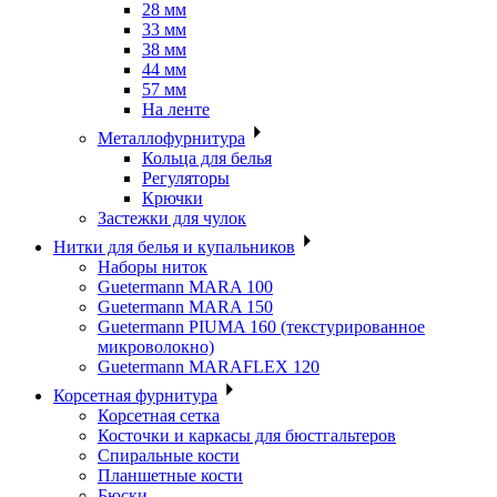
28 мм
33 мм
38 мм
44 мм
57 мм
На ленте
Металлофурнитура
Кольца для белья
Регуляторы
Крючки
Застежки для чулок
Нитки для белья и купальников
Наборы ниток
Guetermann MARA 100
Guetermann MARA 150
Guetermann PIUMA 160 (текстурированное
микроволокно)
Guetermann MARAFLEX 120
Корсетная фурнитура
Корсетная сетка
Косточки и каркасы для бюстгальтеров
Спиральные кости
Планшетные кости
Бюски