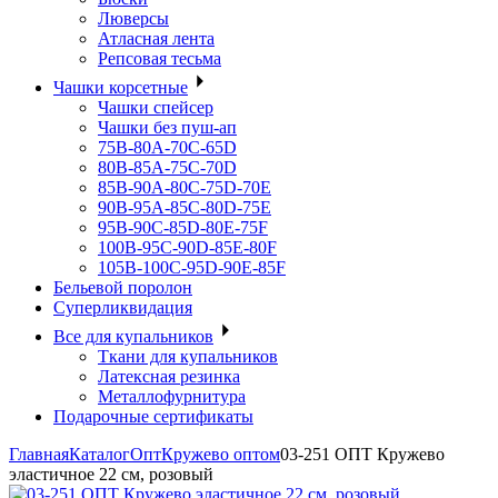
Люверсы
Атласная лента
Репсовая тесьма
Чашки корсетные
Чашки спейсер
Чашки без пуш-ап
75В-80А-70С-65D
80В-85А-75С-70D
85В-90А-80С-75D-70E
90B-95A-85C-80D-75E
95B-90C-85D-80E-75F
100B-95C-90D-85E-80F
105B-100C-95D-90E-85F
Бельевой поролон
Суперликвидация
Все для купальников
Ткани для купальников
Латексная резинка
Металлофурнитура
Подарочные сертификаты
Главная
Каталог
Опт
Кружево оптом
03-251 ОПТ Кружево
эластичное 22 см, розовый