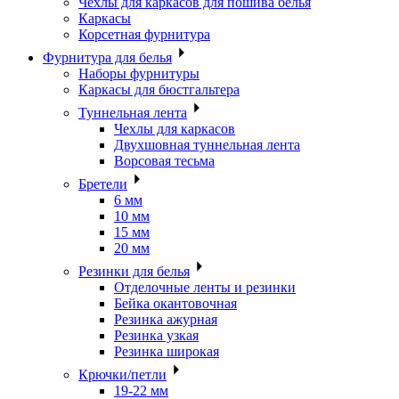
Чехлы для каркасов для пошива белья
Каркасы
Корсетная фурнитура
Фурнитура для белья
Наборы фурнитуры
Каркасы для бюстгальтера
Туннельная лента
Чехлы для каркасов
Двухшовная туннельная лента
Ворсовая тесьма
Бретели
6 мм
10 мм
15 мм
20 мм
Резинки для белья
Отделочные ленты и резинки
Бейка окантовочная
Резинка ажурная
Резинка узкая
Резинка широкая
Крючки/петли
19-22 мм