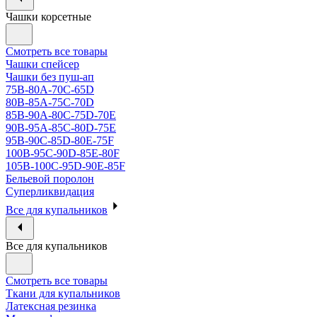
Чашки корсетные
Смотреть все товары
Чашки спейсер
Чашки без пуш-ап
75В-80А-70С-65D
80В-85А-75С-70D
85В-90А-80С-75D-70E
90B-95A-85C-80D-75E
95B-90C-85D-80E-75F
100B-95C-90D-85E-80F
105B-100C-95D-90E-85F
Бельевой поролон
Суперликвидация
Все для купальников
Все для купальников
Смотреть все товары
Ткани для купальников
Латексная резинка