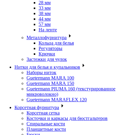
28 мм
33 мм
38 мм
44 мм
57 мм
На ленте
Металлофурнитура
Кольца для белья
Регуляторы
Крючки
Застежки для чулок
Нитки для белья и купальников
Наборы ниток
Guetermann MARA 100
Guetermann MARA 150
Guetermann PIUMA 160 (текстурированное
микроволокно)
Guetermann MARAFLEX 120
Корсетная фурнитура
Корсетная сетка
Косточки и каркасы для бюстгальтеров
Спиральные кости
Планшетные кости
Бюски