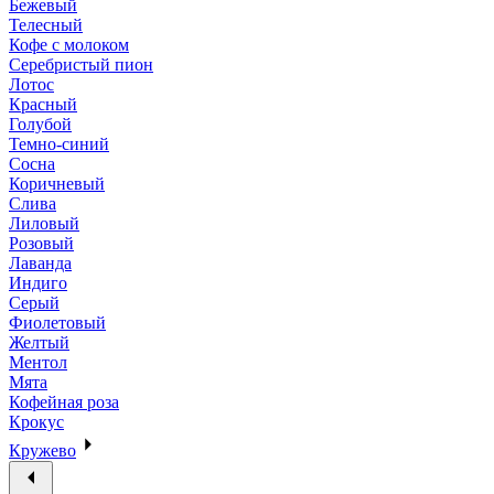
Бежевый
Телесный
Кофе с молоком
Серебристый пион
Лотос
Красный
Голубой
Темно-синий
Сосна
Коричневый
Слива
Лиловый
Розовый
Лаванда
Индиго
Серый
Фиолетовый
Желтый
Ментол
Мята
Кофейная роза
Крокус
Кружево