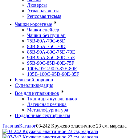
Люверсы
Атласная лента
Репсовая тесьма
Чашки корсетные
Чашки спейсер
Чашки без пуш-ап
75В-80А-70С-65D
80В-85А-75С-70D
85В-90А-80С-75D-70E
90B-95A-85C-80D-75E
95B-90C-85D-80E-75F
100B-95C-90D-85E-80F
105B-100C-95D-90E-85F
Бельевой поролон
Суперликвидация
Все для купальников
Ткани для купальников
Латексная резинка
Металлофурнитура
Подарочные сертификаты
Главная
Каталог
03-242 Кружево эластичное 23 см, марсала