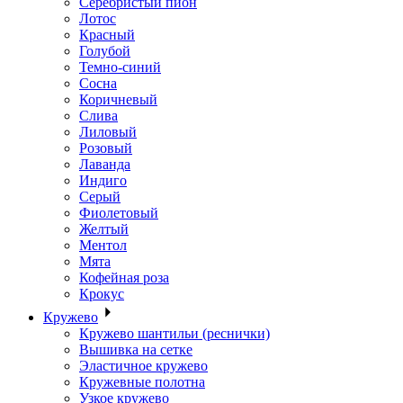
Серебристый пион
Лотос
Красный
Голубой
Темно-синий
Сосна
Коричневый
Слива
Лиловый
Розовый
Лаванда
Индиго
Серый
Фиолетовый
Желтый
Ментол
Мята
Кофейная роза
Крокус
Кружево
Кружево шантильи (реснички)
Вышивка на сетке
Эластичное кружево
Кружевные полотна
Узкое кружево