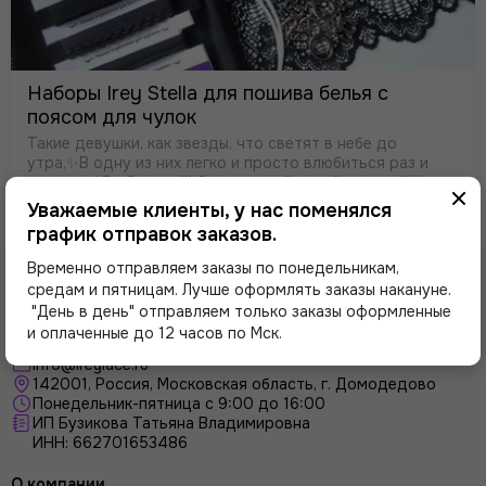
Наборы Irey Stella для пошива белья с
поясом для чулок
Такие девушки, как звезды, что светят в небе до
утра,✨В одну из них легко и просто влюбиться раз и
навсегда!😍⠀Зажигай! Стань самой яркой звездой🌟
этой ночи! Ведь мы подготовили для тебя новый набор
Уважаемые клиенты, у нас поменялся
Stella (Звезда), где есть всё необ…
график отправок заказов.
Временно отправляем заказы по понедельникам,
средам и пятницам. Лучше оформлять заказы накануне.
"День в день" отправляем только заказы оформленные
и оплаченные до 12 часов по Мск.
info@ireylace.ru
142001
,
Россия
, Московская область, г.
Домодедово
Понедельник-пятница с 9:00 до 16:00
ИП Бузикова Татьяна Владимировна
ИНН: 662701653486
О компании