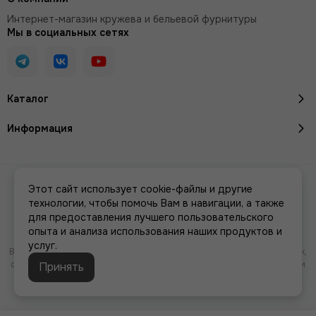
Интернет-магазин кружева и бельевой фурнитуры
Мы в социальных сетях
Каталог
Информация
2026 © Кружево и бельевая фурнитура IreyLace.
Карта сайта
Этот сайт использует cookie-файлы и другие
Сделано в
MOSK.STUDIO
для платформы
InSales
технологии, чтобы помочь Вам в навигации, а также
для предоставления лучшего пользовательского
опыта и анализа использования наших продуктов и
услуг.
Вся представленная на сайте информация, касающаяся характеристик,
стоимости товаров и услуг, носит информационный характер и ни при
Принять
каких условиях не является публичной офертой, определяемой
положениями Статьи 437(2) Гражданского кодекса РФ.