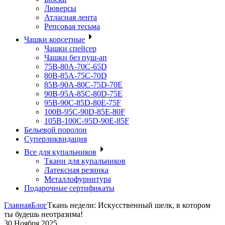
Люверсы
Атласная лента
Репсовая тесьма
Чашки корсетные
Чашки спейсер
Чашки без пуш-ап
75В-80А-70С-65D
80В-85А-75С-70D
85В-90А-80С-75D-70E
90B-95A-85C-80D-75E
95B-90C-85D-80E-75F
100B-95C-90D-85E-80F
105B-100C-95D-90E-85F
Бельевой поролон
Суперликвидация
Все для купальников
Ткани для купальников
Латексная резинка
Металлофурнитура
Подарочные сертификаты
Главная
Блог
Ткань недели: Искусственный шелк, в котором
ты будешь неотразима!
30 Ноября 2025