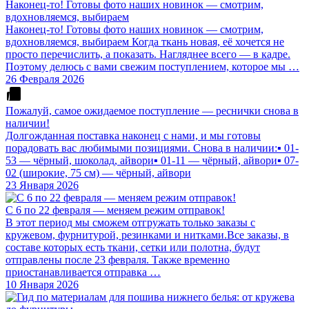
Наконец-то! Готовы фото наших новинок — смотрим,
вдохновляемся, выбираем
Наконец-то! Готовы фото наших новинок — смотрим,
вдохновляемся, выбираем Когда ткань новая, её хочется не
просто перечислить, а показать. Нагляднее всего — в кадре.
Поэтому делюсь с вами свежим поступлением, которое мы …
26 Февраля 2026
Пожалуй, самое ожидаемое поступление — реснички снова в
наличии!
Долгожданная поставка наконец с нами, и мы готовы
порадовать вас любимыми позициями. Снова в наличии:▪️ 01-
53 — чёрный, шоколад, айвори▪️ 01-11 — чёрный, айвори▪️ 07-
02 (широкие, 75 см) — чёрный, айвори
23 Января 2026
С 6 по 22 февраля — меняем режим отправок!
В этот период мы сможем отгружать только заказы с
кружевом, фурнитурой, резинками и нитками.Все заказы, в
составе которых есть ткани, сетки или полотна, будут
отправлены после 23 февраля. Также временно
приостанавливается отправка …
10 Января 2026