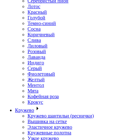
Серебристый пион
Лотос
Красный
Голубой
Темно-синий
Сосна
Коричневый
Слива
Лиловый
Розовый
Лаванда
Индиго
Серый
Фиолетовый
Желтый
Ментол
Мята
Кофейная роза
Крокус
Кружево
Кружево шантильи (реснички)
Вышивка на сетке
Эластичное кружево
Кружевные полотна
Узкое кружево