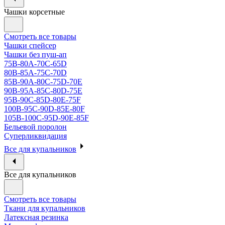
Чашки корсетные
Смотреть все товары
Чашки спейсер
Чашки без пуш-ап
75В-80А-70С-65D
80В-85А-75С-70D
85В-90А-80С-75D-70E
90B-95A-85C-80D-75E
95B-90C-85D-80E-75F
100B-95C-90D-85E-80F
105B-100C-95D-90E-85F
Бельевой поролон
Суперликвидация
Все для купальников
Все для купальников
Смотреть все товары
Ткани для купальников
Латексная резинка