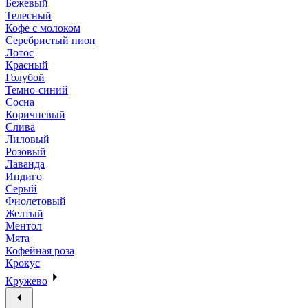
Бежевый
Телесный
Кофе с молоком
Серебристый пион
Лотос
Красный
Голубой
Темно-синий
Сосна
Коричневый
Слива
Лиловый
Розовый
Лаванда
Индиго
Серый
Фиолетовый
Желтый
Ментол
Мята
Кофейная роза
Крокус
Кружево