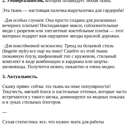
2. Универсальность
,
которой позавидует любая ткань.
Эта ткань — настоящая палочка-выручалочка для гардероба!
·
Для особых случаев
: Она просто создана для роскошных
вечерних платьев! Ниспадающие макси, соблазнительные
миди с разрезом или элегантные коктейльные платья — этот
материал подарит вам ощущение звезды красной дорожки.
·
Для повседневной нежности:
Тренд на бельевой стиль
(lingerie style) все еще на пике! Сшейте из этой ткани
пижамную блузу, шифоновый топ с кружевом, стильный
комплект в виде комбинации и кардиана или шорты-
шелковицы. Получится нежно, пикантно и очень модно.
3. Актуальность.
Скажу прямо: сейчас эта ткань на пике популярности!
Текучесть, мягкий блеск и пастельные оттенки, которые часто
встречаются у такого шелка, доминируют на модных показах
и в луках стильных блогеров.
---
Сухая статистика: все, что нужно знать для работы