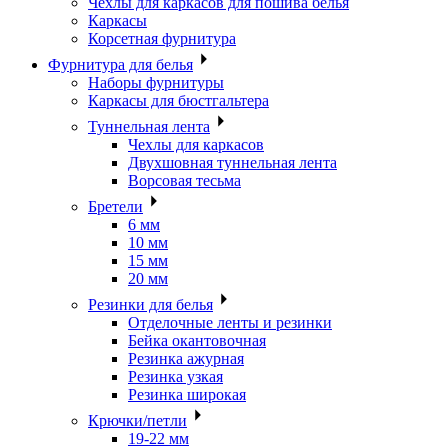
Чехлы для каркасов для пошива белья
Каркасы
Корсетная фурнитура
Фурнитура для белья
Наборы фурнитуры
Каркасы для бюстгальтера
Туннельная лента
Чехлы для каркасов
Двухшовная туннельная лента
Ворсовая тесьма
Бретели
6 мм
10 мм
15 мм
20 мм
Резинки для белья
Отделочные ленты и резинки
Бейка окантовочная
Резинка ажурная
Резинка узкая
Резинка широкая
Крючки/петли
19-22 мм