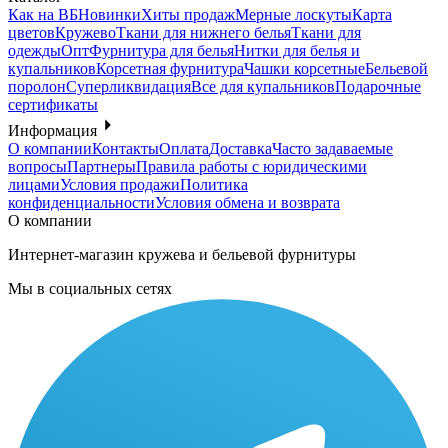
Как на ВБ
Новинки
Хиты продаж
Мерные лоскуты
Карта
цветов
Кружево
Ткани для нижнего белья
Ткани для
одежды
Опт
Фурнитура для белья
Нитки для белья и
купальников
Корсетная фурнитура
Чашки корсетные
Бельевой
поролон
Суперликвидация
Все для купальников
Подарочные
сертификаты
Информация
О компании
Контакты
Оплата
Доставка
Часто задаваемые
вопросы
Партнеры
Правила работы с юридическими
лицами
Условия продажи
Политика
конфиденциальности
Условия обмена и возврата
О компании
Интернет-магазин кружева и бельевой фурнитуры
Мы в социальных сетях