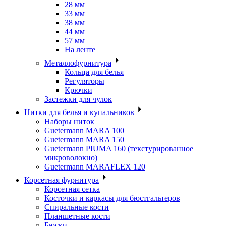
28 мм
33 мм
38 мм
44 мм
57 мм
На ленте
Металлофурнитура
Кольца для белья
Регуляторы
Крючки
Застежки для чулок
Нитки для белья и купальников
Наборы ниток
Guetermann MARA 100
Guetermann MARA 150
Guetermann PIUMA 160 (текстурированное
микроволокно)
Guetermann MARAFLEX 120
Корсетная фурнитура
Корсетная сетка
Косточки и каркасы для бюстгальтеров
Спиральные кости
Планшетные кости
Бюски