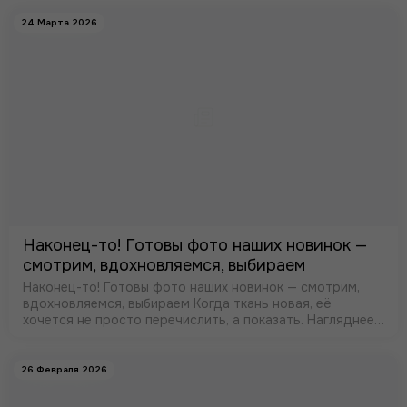
доставка в нашем ма…
24 Марта 2026
Наконец-то! Готовы фото наших новинок —
смотрим, вдохновляемся, выбираем
Наконец-то! Готовы фото наших новинок — смотрим,
вдохновляемся, выбираем Когда ткань новая, её
хочется не просто перечислить, а показать. Нагляднее
всего — в кадре. Поэтому делюсь с вами свежим
поступлением, которое мы …
26 Февраля 2026