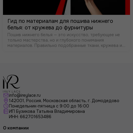
Гид по материалам для пошива нижнего
белья: от кружева до фурнитуры
Пошив нижнего белья — это искусство, требующее не
только мастерства, но и глубокого понимания
материалов. Правильно подобранные ткани, кружева и
фурнитура определяют не только внешний вид, но и
комфорт, посадку и долговечность…
info@ireylace.ru
142001
,
Россия
, Московская область, г.
Домодедово
Понедельник-пятница с 9:00 до 16:00
ИП Бузикова Татьяна Владимировна
ИНН: 662701653486
О компании