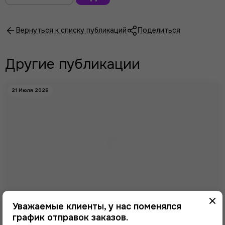
В
корзину
Вернуться к списку публикаций
Поделиться
Другие публикации
21 Июля 2026
Уважаемые клиенты, у нас поменялся
Изменение графика отгрузок заказов.
график отправок заказов.