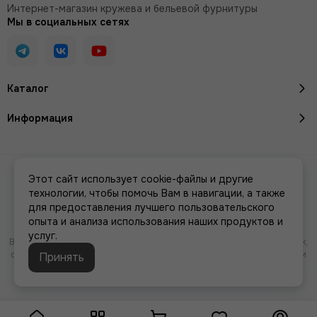
Интернет-магазин кружева и бельевой фурнитуры
Мы в социальных сетях
Каталог
Информация
2026 © Кружево и бельевая фурнитура IreyLace.
Карта сайта
Этот сайт использует cookie-файлы и другие
Сделано в
MOSK.STUDIO
для платформы
InSales
технологии, чтобы помочь Вам в навигации, а также
для предоставления лучшего пользовательского
опыта и анализа использования наших продуктов и
услуг.
Вся представленная на сайте информация, касающаяся характеристик,
стоимости товаров и услуг, носит информационный характер и ни при
Принять
каких условиях не является публичной офертой, определяемой
положениями Статьи 437(2) Гражданского кодекса РФ.